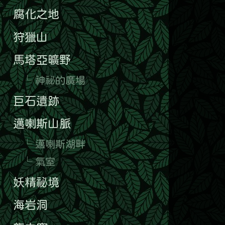
邁喇斯山脈
└ 邁喇斯湖畔
└ 氣室
妖精祕境
海岩洞
龍之窟
哭號荒原
🎲 隨機探索一個區域
那馬他他丘陵
石礦山
雄獅大陸
▼
亞姆亞姆部落
紅村
馬雅城
└ 溶井中
└ 獻祭之井中