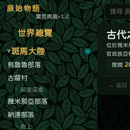
原始物語
🧭蠻荒輿圖v1.2
🌐 世界總覽
古代之嶼
☆
位於幾米那亞外海、經地殼運動自
斑馬大陸
▼
官民族亞特蘭提人，住在海螺狀的
烏魯魯部落
28
5
0
房間
NPC
任務
古薩村
海洋
›
古代之嶼
← 返回
└ 祕室深處
幾米那亞部落
納達部落
└ 樹上
腐化之地
狩獵山
馬塔亞曠野
└ 神祕的廣場
巨石遺跡