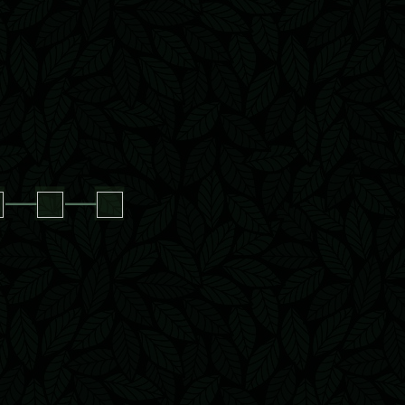
□
─
□
─
□