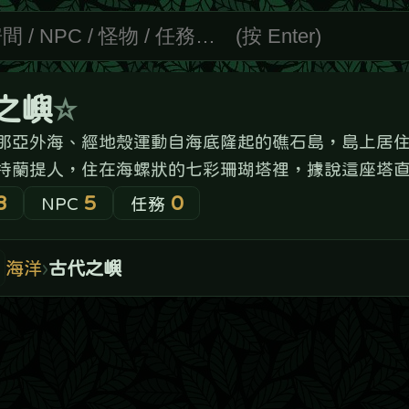
指南
分享
收合 ▲
海底隆起的礁石島，島上居住著自稱來自海底、衣著器物皆充滿海洋風格的神
七彩珊瑚塔裡，據說這座塔直通海底，但只有亞特蘭提人能出入
尋路 ▸