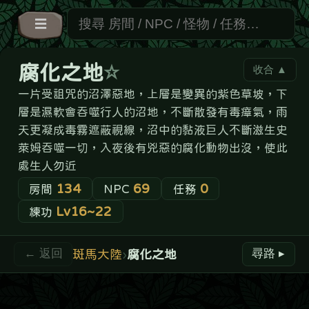
☰
腐化之地
收合 ▲
☆
尋找路徑
一片受詛咒的沼澤惡地，上層是變異的紫色草坡，下
起
點地圖房
層是濕軟會吞噬行人的沼地，不斷散發有毒瘴氣，雨
終
點地圖房
天更凝成毒霧遮蔽視線，沼中的黏液巨人不斷滋生史
萊姆吞噬一切，入夜後有兇惡的腐化動物出沒，使此
⚐ 尋找
處生人勿近
134
69
0
房間
NPC
任務
Lv16~22
練功
斑馬大陸
›
腐化之地
← 返回
尋路 ▸