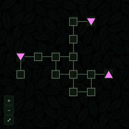
□
─
▼
│
□
│
▼
─
□
─
□
─
□
│
│
│
□
□
─
□
─
□
─
▲
│
│
□
─
□
＋
－
⤢