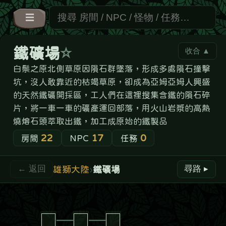
☰
鐵礦場
收合 ▲
☆
尋找路徑
白鬃之原北側草原因隕石群墜落，形成多處隕石撞擊
起
點地圖房
坑，沒人敢靠近的枯竭草原，卻成為亞姆亞姆人興盛
終
點地圖房
的天然鐵礦開採區，工人們在這裡搜集含鐵的隕石碎
片，將一車一車的礦產運回部落，用火山岩漿的高熱
⚐ 尋找
燒熔石頭萃取出鐵，加工成原始的鐵製品
22
17
0
房間
NPC
任務
雄獅大陸
›
鐵礦場
← 返回
尋路 ▸
□
─
□
─
□