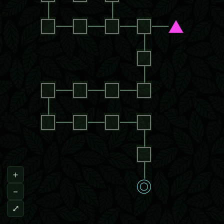
│
│
□
─
□
─
□
─
□
─
▲
│
□
│
□
─
□
─
□
─
□
│
□
─
□
─
□
─
□
│
□
│
＋
◎
－
⤢