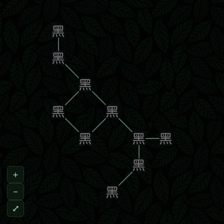
黑
│
黑
╲
黑
╱
╲
黑
黑
╲
╱
╲
黑
黑
─
黑
│
黑
＋
╱
黑
－
⤢