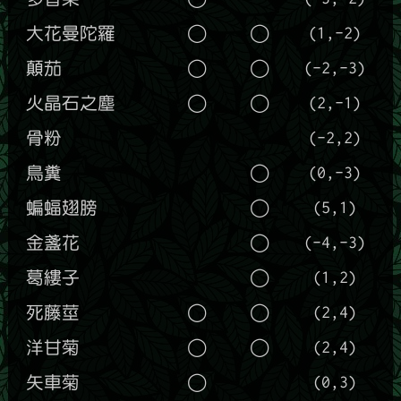
大花曼陀羅
◯
◯
(1,-2)
顛茄
◯
◯
(-2,-3)
火晶石之塵
◯
◯
(2,-1)
骨粉
(-2,2)
鳥糞
◯
(0,-3)
蝙蝠翅膀
◯
(5,1)
金盞花
◯
(-4,-3)
葛縷子
◯
(1,2)
死藤莖
◯
◯
(2,4)
洋甘菊
◯
◯
(2,4)
矢車菊
◯
(0,3)