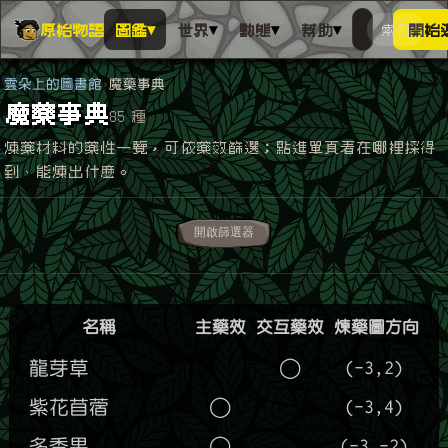
▾
▾
▾
▾
原始物語
圖鑑
世界
動態
幫助
索引
開始
搜人物、動
搜尋萬物索
雲朵上的圖書館
魔藥事典
魔藥事典
85 種
煉藥材料的藥性一覽，可依藥效篩選；點進單頁看在哪裡採得
到、能煉出什麼。
開啟篩選器
名稱
主藥效
交互藥效
煉藥圖方向
龍芽草
◯
(-3,2)
紫花苜蓿
◯
(-3,4)
多香果
◯
(-3,-2)