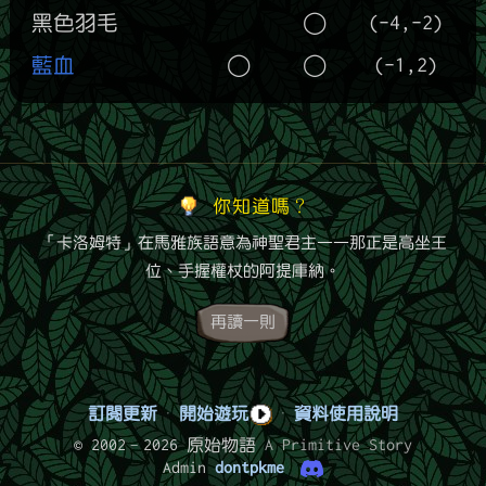
黑色羽毛
◯
(-4,-2)
藍血
◯
◯
(-1,2)
你知道嗎？
「卡洛姆特」在馬雅族語意為神聖君主——那正是高坐王
位、手握權杖的阿提庫納。
再讀一則
訂閱更新
·
開始遊玩
·
資料使用說明
© 2002–2026 原始物語
A Primitive Story
Admin
dontpkme