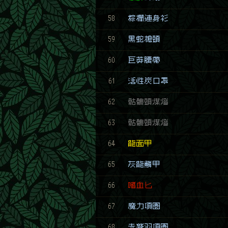
棕櫚連身衫
58
黑蛇槍頭
59
巨莽腰帶
60
活性炭口罩
61
骷髏頭煤燈
62
骷髏頭煤燈
63
龍面甲
64
灰龍鱗甲
65
嗜血匕
66
魔力項圈
67
赤鷲羽項圈
68