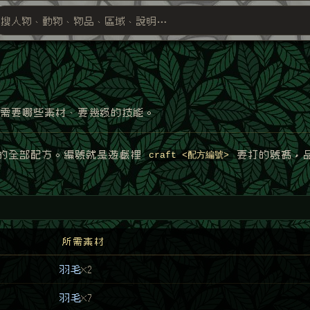
搜人物、動物、物品、區域、說明⋯
搜尋萬物索引
需要哪些素材、要幾級的技能。
的全部配方。編號就是遊戲裡
要打的號碼，品
craft <配方編號>
所需素材
羽毛
×2
羽毛
×7