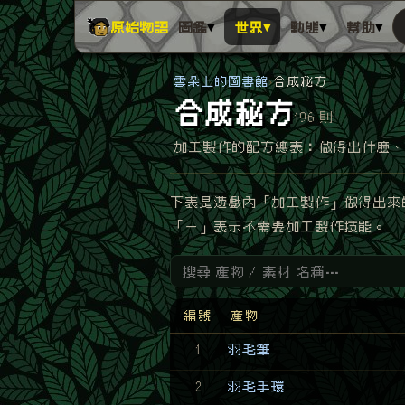
▾
▾
▾
▾
原始物語
圖鑑
世界
動態
幫助
雲朵上的圖書館
合成秘方
合成秘方
196 則
加工製作的配方總表：做得出什麼、
下表是遊戲內「加工製作」做得出來
「－」表示不需要加工製作技能。
搜尋配方
編號
產物
羽毛筆
1
羽毛手環
2