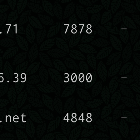
.71
7878
-
6.39
3000
-
.net
4848
-