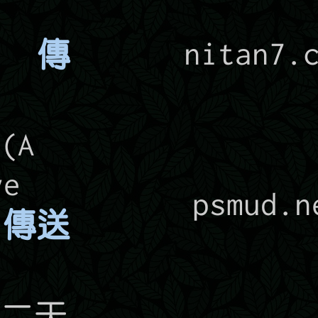
來
7)
傳
nitan7.
(A
ve
psmud.n
)
傳送
事二天