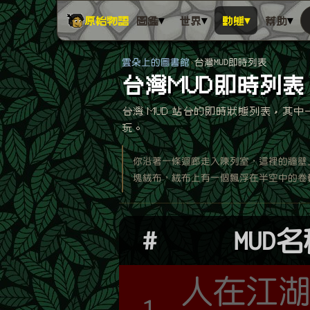
▾
▾
▾
▾
原始物語
圖鑑
世界
動態
幫助
雲朵上的圖書館
台灣MUD即時列表
台灣MUD即時列表
台灣 MUD 站台的即時狀態列表，其
玩。
你沿著一條迴廊走入陳列室，這裡的牆壁
塊絨布，絨布上有一個飄浮在半空中的卷
#
MUD
人在江
1