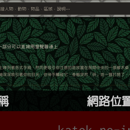
搜人物、動物、物品、區域、說明⋯
搜尋萬物索引
中一部分可以直接用瀏覽器連上
上陳列著各式手稿，然而更吸引你注意的是放置在房間中央的一張橡木桌
軸深深吸引著你的目光，你伸手觸碰它，卷軸突然『砰』地一聲打開了，
名稱
網路位
湖
katok.no-i