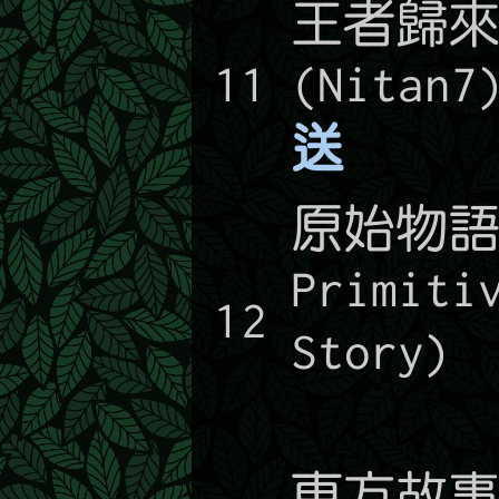
王者歸
11
(Nitan
送➡️
原始物語
Primiti
12
Story
➡️
東方故