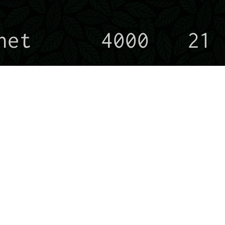
net
4000
21
yctw.cc
-
-