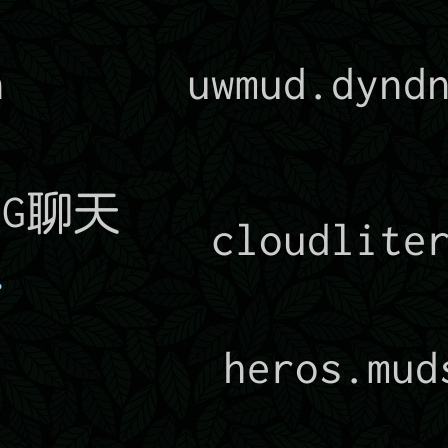
界
n
uwmud.dynd
PG聊天
cloudlite
➡️
雄
heros.mud