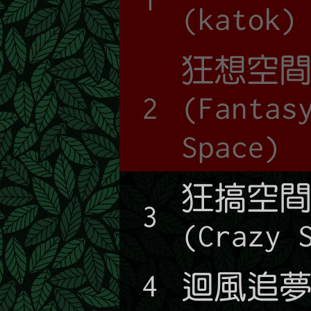
(katok)
狂想空
2
(Fantas
Space)
狂搞空
3
(Crazy 
4
迴風追夢(