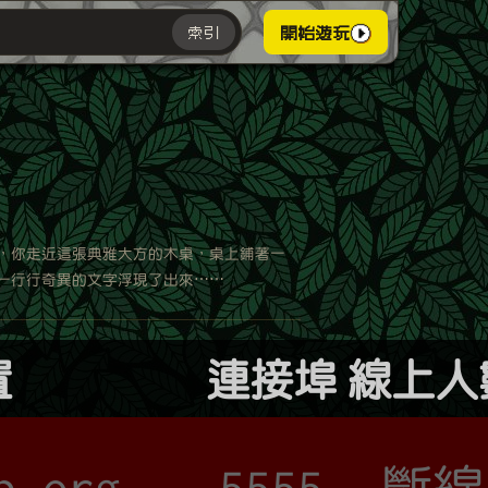
索引
開始遊玩
，你走近這張典雅大方的木桌，桌上鋪著一
一行行奇異的文字浮現了出來⋯⋯
置
連接埠
線上人
p.org
5555
斷線