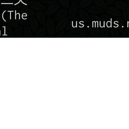
The
us.muds.
al
英傳:
s:
marsorigin.m
)
傳送