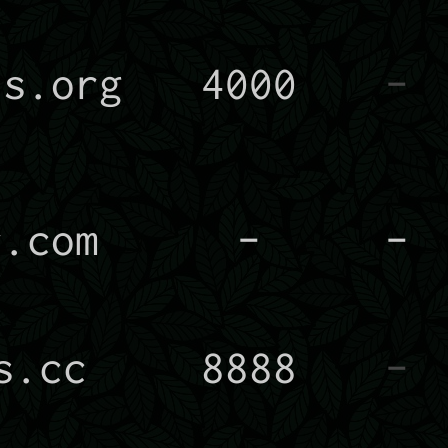
ns.org
4000
-
r.com
-
-
s.cc
8888
-