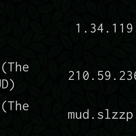
雄
1.34.119
The
210.59.23
UD)
The
mud.slzzp