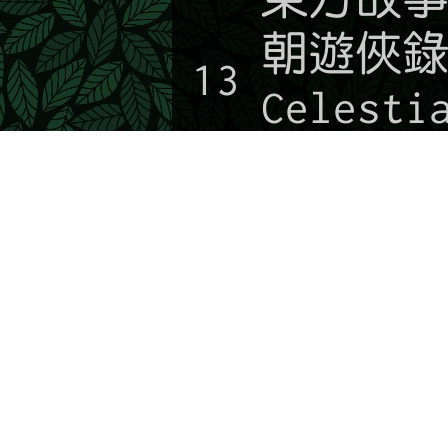
朝遊俠錄(
13
Celesti
Empire)
瑪爾斯群
起源(Mar
14
Origin
➡️