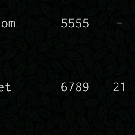
com
5555
-
et
6789
21