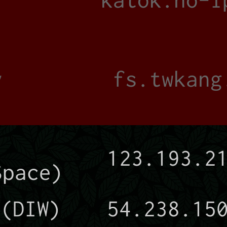
間
y
fs.twkang
間
123.193.2
Space)
DIW)
54.238.15