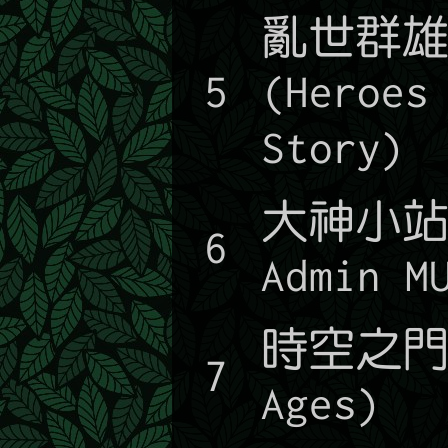
亂世群
5
(Heroes
Story)
大神小站(
6
Admin M
時空之門(
7
Ages)