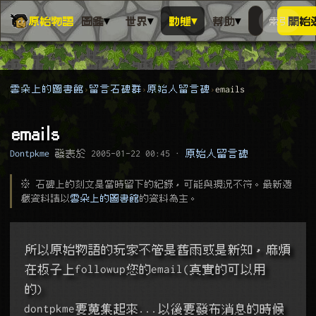
▾
▾
▾
▾
原始物語
圖鑑
世界
動態
幫助
索引
開始
搜人物、動
搜尋萬物索
雲朵上的圖書館
留言石碑群
原始人留言碑
emails
emails
Dontpkme
發表於
2005-01-22 00:45
·
原始人留言碑
※ 石碑上的刻文是當時留下的紀錄，可能與現況不符。最新遊
戲資料請以
雲朵上的圖書館
的資料為主。
所以原始物語的玩家不管是舊雨或是新知，麻煩
在板子上followup您的email(真實的可以用
的)
dontpkme要蒐集起來...以後要發布消息的時候