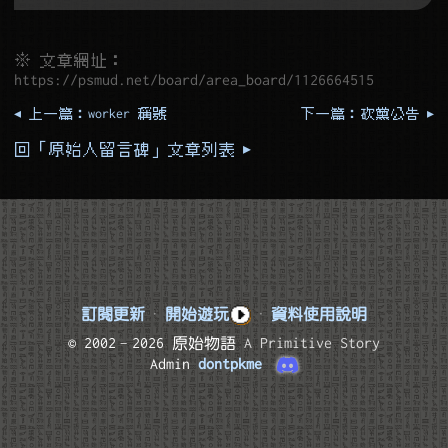
※ 文章網址：
https://psmud.net/board/area_board/1126664515
◂ 上一篇：worker 稱號
下一篇：砍黨公告 ▸
回「原始人留言碑」文章列表 ▸
訂閱更新
·
開始遊玩
·
資料使用說明
© 2002–2026 原始物語
A Primitive Story
Admin
dontpkme