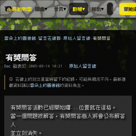
▾
▾
▾
▾
原始物語
圖鑑
世界
動態
幫助
索引
開始
搜人物、動
搜尋萬物索
雲朵上的圖書館
留言石碑群
原始人留言碑
有獎問答
有獎問答
Dac
發表於
2005-09-14 10:21
·
原始人留言碑
※ 石碑上的刻文是當時留下的紀錄，可能與現況不符。最新遊
戲資料請以
雲朵上的圖書館
的資料為主。
有獎問答活動已經開始囉...位置就在這格。
當一個問題被解答，有獎問答商人將會公布解答
人
並立刻消失。