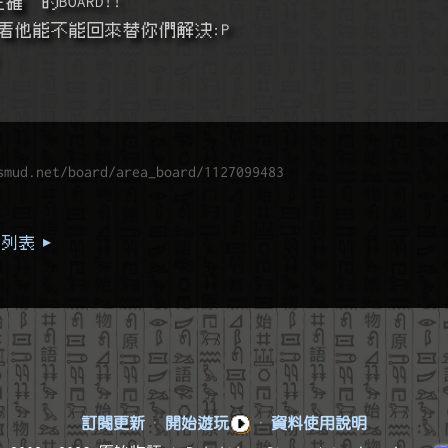
確  的BOARD!!
me看他能不能回來替你們解決:P
smud.net/board/area_board/1127099483
列表 ▸
訂閱更新
·
開始遊玩
·
資料使用說明