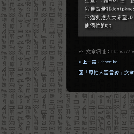
注意...請POST在  正
我會盡量找dontpk
不過別抱太大希望:D
他很忙的QQ
※ 文章網址：
https://p
◂ 上一篇：describe
回「原始人留言碑」文章