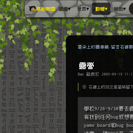
▾
▾
▾
▾
原始物語
圖鑑
世界
動態
幫助
雲朵上的圖書館
留言石碑
露營
Dac
發表於
2005-09-19 11:1
※ 石碑上的刻文是當時留
學校9/26~9/30要
有找到任何bug或想要我解
yamo board和bug bo