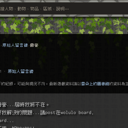
搜人物、動物、物品、區域、說明⋯
搜尋萬物索引
群
原始人留言碑
露營
1
·
原始人留言碑
下的紀錄，可能與現況不符。最新遊戲資料請以
雲朵上的圖書館
的資料為
去露營...屆時我將不在。
決的問題...請post在wolulo board,
ard...