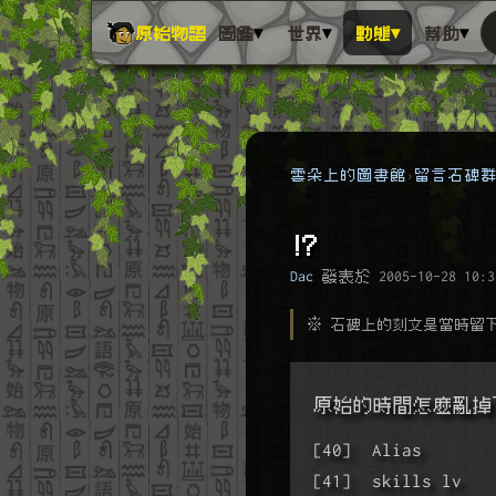
▾
▾
▾
▾
原始物語
圖鑑
世界
動態
幫助
雲朵上的圖書館
留言石碑
!?
Dac
發表於
2005-10-28 10:3
※ 石碑上的刻文是當時留
原始的時間怎麼亂掉了..
[40]  Alias      
[41]  skills lv  