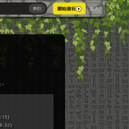
登入
索引
開始遊玩
主。
:15)
9:32)