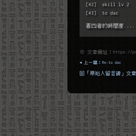
[42]  skill lv 2 
[43]  to dac     
看四者的時間差....  
※ 文章網址：
https://p
◂ 上一篇：Re:to dac
回「原始人留言碑」文章