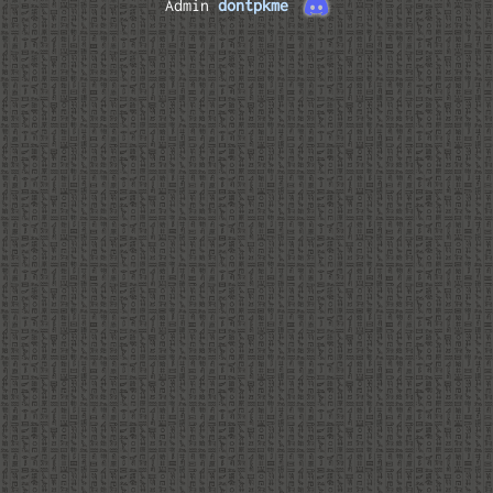
Admin
dontpkme