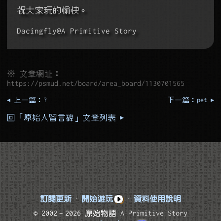
祝大家玩的愉快。
Dacingfly@A Primitive Story
※ 文章網址：
https://psmud.net/board/area_board/1130701565
◂ 上一篇：?
下一篇：pet ▸
回「原始人留言碑」文章列表 ▸
訂閱更新
·
開始遊玩
·
資料使用說明
© 2002–2026 原始物語
A Primitive Story