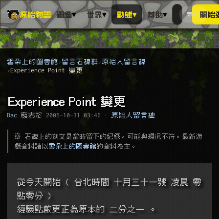
▾
▾
▾
▾
原始物語
圖鑑
世界
動態
幫助
索引
開始
搜人物、動
搜尋萬物索
雲朵上的圖書館
留言石碑群
原始人留言碑
Experience Point 變更
Experience Point 變更
Dac
發表於
2005-10-31 03:46
·
原始人留言碑
※ 石碑上的刻文是當時留下的紀錄，可能與現況不符。最新遊
戲資料請以
雲朵上的圖書館
的資料為主。
從今天開始 ( 台北時間 十月三十一號 凌晨 零
點零分 )
經驗點數更正為原本的 二分之一 。