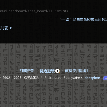
smud.net/board/area_board/1136705703
下一篇：烏魯魯族喀拉巫師的法
列表 ▸
訂閱更新
·
開始遊玩
·
資料使用說明
© 2002–2026 原始物語
A Primitive Story
Admin
dontpkme