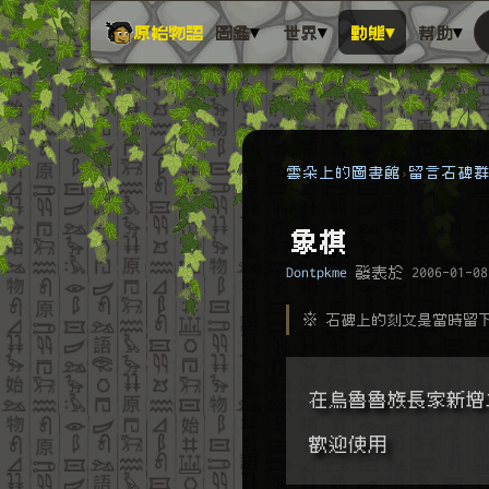
▾
▾
▾
▾
原始物語
圖鑑
世界
動態
幫助
雲朵上的圖書館
留言石碑
象棋
Dontpkme
發表於
2006-01-08
※ 石碑上的刻文是當時留
在烏魯魯族長家新增
歡迎使用