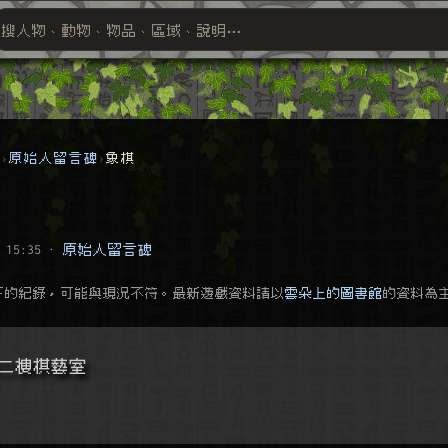
搜人物、動物、物品、區域、說明⋯
搜尋萬物索引
群
原始人留言碑
象棋
 15:35
·
原始人留言碑
下的紀錄，可能與現況不符。最新遊戲資料請以
雲朵上的圖書館
的資料為
二樓棋藝室