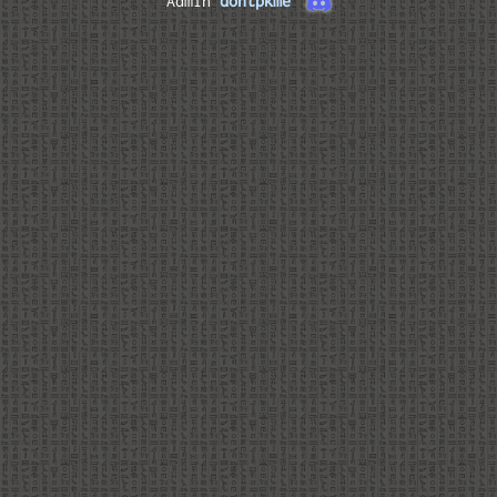
Admin
dontpkme