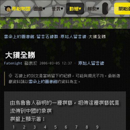
▾
▾
▾
▾
原始物語
圖鑑
世界
動態
幫助
索引
開始
搜人物、動
搜尋萬物索
雲朵上的圖書館
留言石碑群
原始人留言碑
大獲全勝
大獲全勝
Fatenight
發表於
2006-03-05 12:37
·
原始人留言碑
※ 石碑上的刻文是當時留下的紀錄，可能與現況不符。最新遊
戲資料請以
雲朵上的圖書館
的資料為主。
由烏魯魯人發明的一種棋藝，相傳這種棋藝就是
流傳到中國的象棋
棋盤上顯示著：
 1   2   3   4   5   6   7   8   9