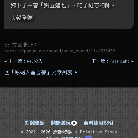
妳下了一著「將五進七」，吃了紅方的帥。 
大獲全勝
※ 文章網址：
https://psmud.net/board/area_board/1141533439
◂ 上一篇：Re:公告
下一篇：fatenight ▸
回「原始人留言碑」文章列表 ▸
訂閱更新
·
開始遊玩
·
資料使用說明
© 2002–2026 原始物語
A Primitive Story