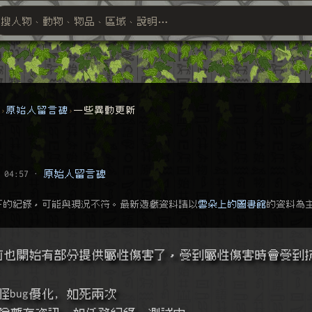
搜人物、動物、物品、區域、說明⋯
搜尋萬物索引
群
原始人留言碑
一些異動更新
 04:57
·
原始人留言碑
下的紀錄，可能與現況不符。最新遊戲資料請以
雲朵上的圖書館
的資料為
攻目前也開始有部分提供屬性傷害了，受到屬性傷害時會受到
怪bug優化, 如死兩次