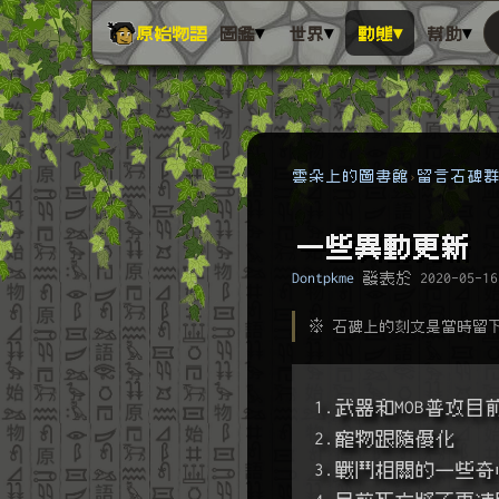
▾
▾
▾
▾
原始物語
圖鑑
世界
動態
幫助
雲朵上的圖書館
留言石碑
一些異動更新
Dontpkme
發表於
2020-05-16
※ 石碑上的刻文是當時留
1.武器和MOB普
2.寵物跟隨優化
3.戰鬥相關的一些奇