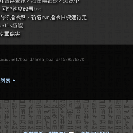
清除暫存資訊，如任務紀錄，測試中
，回SP速度改看int
內的指令數，新增run指令供快速行走
pells技能
非友軍傷害
smud.net/board/area_board/1589576270
列表 ▸