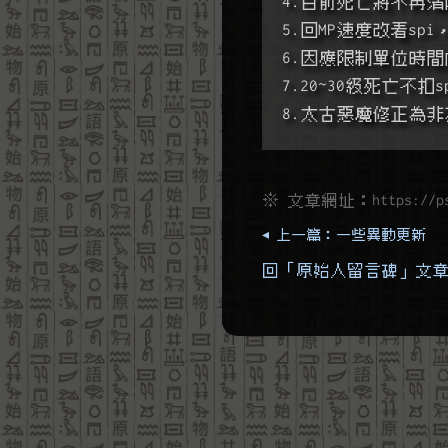
4.目前死亡將不再
5.回MP速度改看spi
6.因應限制單位時間
7.20~30級死亡不扣s
8.太古惡魔修正為
※ 文章網址：
https://p
◂ 上一篇：一些異動更新
回「原始人留言碑」文章