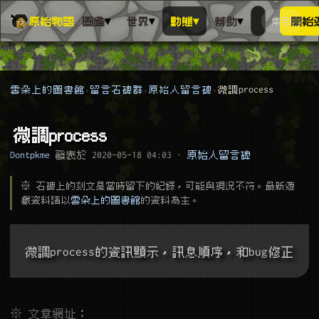
▾
▾
▾
▾
原始物語
圖鑑
世界
動態
幫助
索引
開始
搜人物、動
搜尋萬物索
雲朵上的圖書館
留言石碑群
原始人留言碑
微調process
微調process
Dontpkme
發表於
2020-05-18 04:03
·
原始人留言碑
※ 石碑上的刻文是當時留下的紀錄，可能與現況不符。最新遊
戲資料請以
雲朵上的圖書館
的資料為主。
微調process的資訊顯示，訊息順序，和bug修正
※ 文章網址：