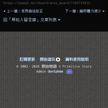
https://psmud.net/board/area_board/1589745839
◂ 上一篇：世界商店修正
下一篇：寵物體力減少 ▸
回「原始人留言碑」文章列表 ▸
訂閱更新
·
開始遊玩
·
資料使用說明
© 2002–2026 原始物語
A Primitive Story
Admin
dontpkme