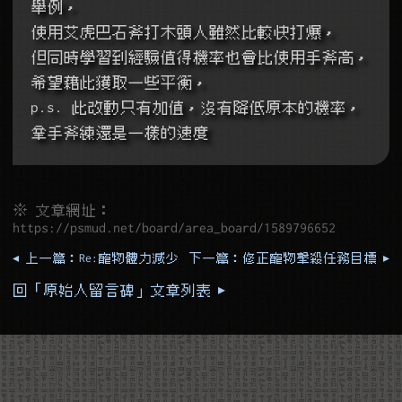
舉例，
使用艾虎巴石斧打木頭人雖然比較快打爆，
但同時學習到經驗值得機率也會比使用手斧高，
希望藉此獲取一些平衡，
p.s. 此改動只有加值，沒有降低原本的機率，
拿手斧練還是一樣的速度
※ 文章網址：
https://psmud.net/board/area_board/1589796652
◂ 上一篇：Re:寵物體力減少
下一篇：修正寵物擊殺任務目標 ▸
回「原始人留言碑」文章列表 ▸