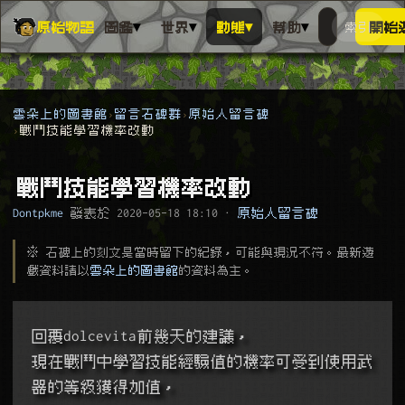
▾
▾
▾
▾
原始物語
圖鑑
世界
動態
幫助
索引
開始
搜人物、動
搜尋萬物索
雲朵上的圖書館
留言石碑群
原始人留言碑
戰鬥技能學習機率改動
戰鬥技能學習機率改動
Dontpkme
發表於
2020-05-18 18:10
·
原始人留言碑
※ 石碑上的刻文是當時留下的紀錄，可能與現況不符。最新遊
戲資料請以
雲朵上的圖書館
的資料為主。
回覆dolcevita前幾天的建議，
現在戰鬥中學習技能經驗值的機率可受到使用武
器的等級獲得加值，