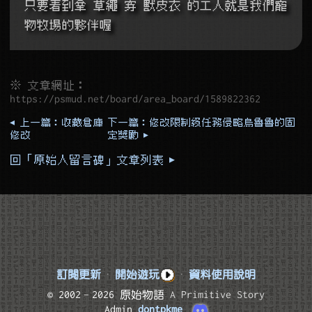
只要看到拿 草繩 穿 獸皮衣 的工人就是我們寵
物牧場的夥伴喔
※ 文章網址：
https://psmud.net/board/area_board/1589822362
◂ 上一篇：收藏倉庫
下一篇：修改限制級任務侵略烏魯魯的固
修改
定獎勵 ▸
回「原始人留言碑」文章列表 ▸
訂閱更新
·
開始遊玩
·
資料使用說明
© 2002–2026 原始物語
A Primitive Story
Admin
dontpkme