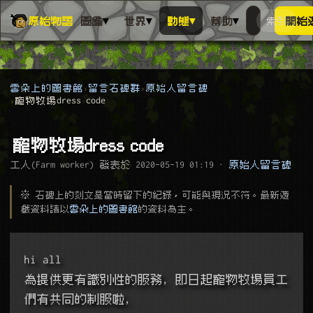
▾
▾
▾
▾
原始物語
圖鑑
世界
動態
幫助
索引
開始
搜人物、動
搜尋萬物索
雲朵上的圖書館
留言石碑群
原始人留言碑
寵物牧場dress code
寵物牧場dress code
工人(Farm worker) 發表於
2020-05-19 01:19
·
原始人留言碑
※ 石碑上的刻文是當時留下的紀錄，可能與現況不符。最新遊
戲資料請以
雲朵上的圖書館
的資料為主。
hi all 
為提供更有識別性的服務, 即日起寵物牧場員工
們有共同的制服啦, 