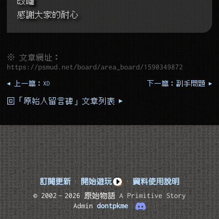
改囉
感謝大家的耐心
※ 文章網址：
https://psmud.net/board/area_board/1590349872
◂ 上一篇：XD
下一篇：副手問題 ▸
回「原始人留言碑」文章列表 ▸
訂閱更新
·
開始遊玩
·
資料使用說明
© 2002–2026 原始物語
A Primitive Story
Admin
dontpkme