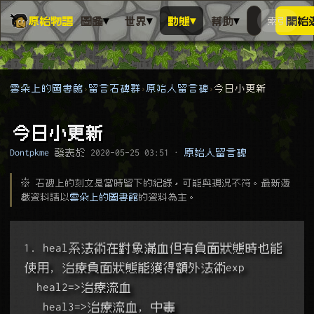
▾
▾
▾
▾
原始物語
圖鑑
世界
動態
幫助
索引
開始
搜人物、動
搜尋萬物索
雲朵上的圖書館
留言石碑群
原始人留言碑
今日小更新
今日小更新
Dontpkme
發表於
2020-05-25 03:51
·
原始人留言碑
※ 石碑上的刻文是當時留下的紀錄，可能與現況不符。最新遊
戲資料請以
雲朵上的圖書館
的資料為主。
1. heal系法術在對象滿血但有負面狀態時也能
使用, 治療負面狀態能獲得額外法術exp
  heal2=>治療流血
   heal3=>治療流血, 中毒