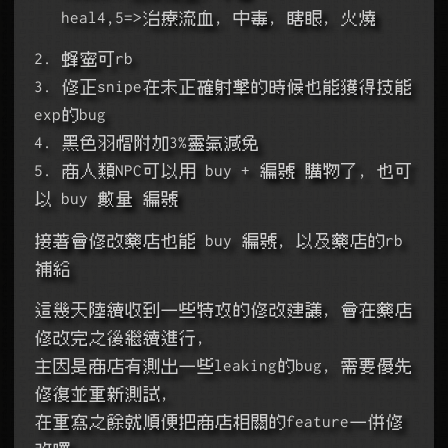
   heal4,5=>治療流血, 中毒, 瞎眼, 火燒
2. 蜂蜜可rb
3. 修正snipe在未正確射擊的時候也能獲得技能
exp的bug
4. 黑色羽帽附加3%靈氣減免
5. 商人類NPC可以用 buy + 編號 購物了, 也可
以 buy 數量 編號
接著會修改藥店也能 buy 編號, 以及藥店的rb
補給
這幾天陸續收到一些特攻的修改建議, 會在藥店
修改完之後繼續進行,
主因是商店有測出一些leaking的bug, 需要優先
修復並重新測試,
在重寫之餘就順便把商店相關的feature一併修