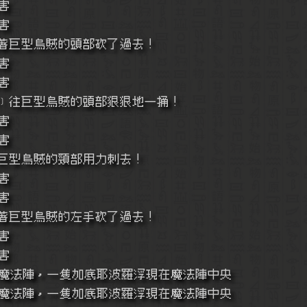
害
害
著巨型烏賊的頭部砍了過去！
害
害
﹞往巨型烏賊的頭部狠狠地一捅！
害
害
巨型烏賊的頸部用力刺去！
害
害
著巨型烏賊的左手砍了過去！
害
害
魔法陣，一隻加底耶波羅浮現在魔法陣中央
魔法陣，一隻加底耶波羅浮現在魔法陣中央