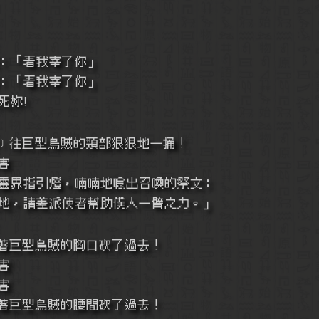
：「看我宰了你」
：「看我宰了你」
死妳﹗
﹞往巨型烏賊的頸部狠狠地一捅！
害
靈界指引燈，喃喃地唸出召喚的祭文：
地，請差派使者幫助僕人一臂之力。」
著巨型烏賊的胸口砍了過去！
害
害
著巨型烏賊的腰間砍了過去！