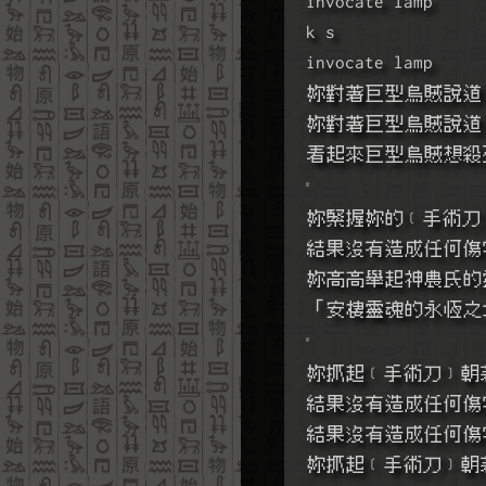
invocate lamp
k s
invocate lamp
妳對著巨型烏賊說道
妳對著巨型烏賊說道
看起來巨型烏賊想殺
妳緊握妳的﹝手術刀
結果沒有造成任何傷
妳高高舉起神農氏的
「安棲靈魂的永恆之
妳抓起﹝手術刀﹞朝
結果沒有造成任何傷
結果沒有造成任何傷
妳抓起﹝手術刀﹞朝