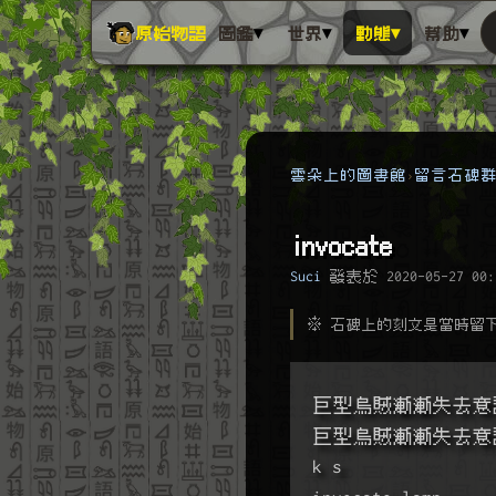
▾
▾
▾
▾
原始物語
圖鑑
世界
動態
幫助
雲朵上的圖書館
留言石碑
invocate
Suci
發表於
2020-05-27 00:
※ 石碑上的刻文是當時留
巨型烏賊漸漸失去意
巨型烏賊漸漸失去意
k s