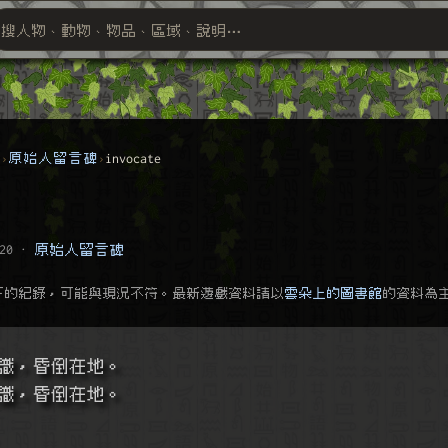
搜人物、動物、物品、區域、說明⋯
搜尋萬物索引
群
原始人留言碑
invocate
20
·
原始人留言碑
下的紀錄，可能與現況不符。最新遊戲資料請以
雲朵上的圖書館
的資料為
識，昏倒在地。
識，昏倒在地。