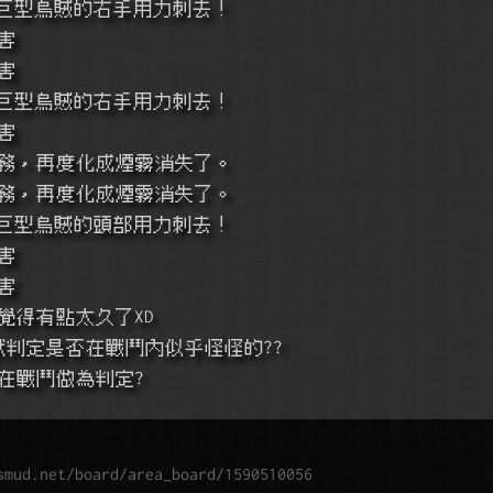
巨型烏賊的右手用力刺去！
害
害
巨型烏賊的右手用力刺去！
害
務，再度化成煙霧消失了。
務，再度化成煙霧消失了。
巨型烏賊的頭部用力刺去！
害
害
回合覺得有點太久了XD
獸判定是否在戰鬥內似乎怪怪的?? 
在戰鬥做為判定?
smud.net/board/area_board/1590510056