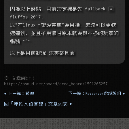
因為以上幾點, 目前決定還是先 fallback 回 
fluffos 2017,
以"在linux上架設完成"為目標, 應該可以更快
速達到, 並且不用犧牲原本就為數不多的玩家的
帳號 ~"~
以上是目前狀況 求專業見解
※ 文章網址：
https://psmud.net/board/area_board/1591205257
◂ 上一篇：觀察
下一篇：Re:server移機說明 ▸
回「原始人留言碑」文章列表 ▸