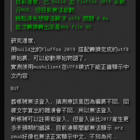
目前進度, 已 build 出 fluffos 2019 來執
行MUD, 但目前無法啟動,
晚點得先想辦法解決 utf8 問題 0.0a
批次轉換轉出來是0kb file XD
研究進度,
用build出的fluffos 2019 搭配轉換完成的utf8
原始碼, 可以啟動原始物語了,
實測使用mushclient在UTF8模式下能正確顯示中
文內容
BUT
舊帳號無法登入, 猜測應該是因為編碼不同, 同
樣文字算出的雜湊會不同, 所以無法登入
新帳號可以註冊和登入, 但登入後比2017產生更
多未預期的錯誤, 目前連房間都無法顯示 orz
zmud好像也無法正常顯示中文, 不知為何..