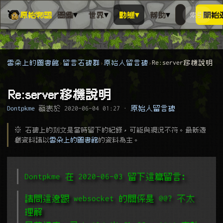
▾
▾
▾
▾
原始物語
圖鑑
世界
動態
幫助
索引
開始
搜人物、動
搜尋萬物索
雲朵上的圖書館
留言石碑群
原始人留言碑
Re:server移機說明
Re:server移機說明
Dontpkme
發表於
2020-06-04 01:27
·
原始人留言碑
※ 石碑上的刻文是當時留下的紀錄，可能與現況不符。最新遊
戲資料請以
雲朵上的圖書館
的資料為主。
Dontpkme 在 2020-06-03 留下這篇留言﹕
請問這邊跟 websocket 的關係是 @@? 不太
理解