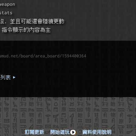
eapon
tats
沒, 並且可能還會陸續更動
ck 指令顯示的內容為主
smud.net/board/area_board/1594400364
列表 ▸
訂閱更新
·
開始遊玩
·
資料使用說明