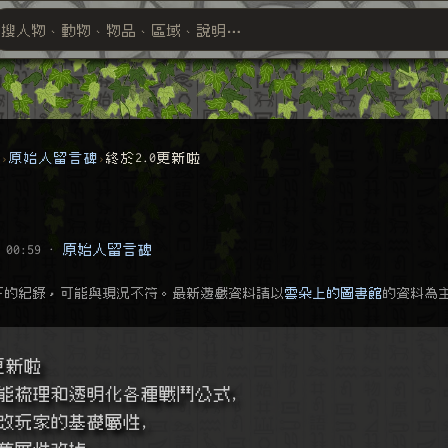
搜人物、動物、物品、區域、說明⋯
搜尋萬物索引
群
原始人留言碑
終於2.0更新啦
 00:59
·
原始人留言碑
下的紀錄，可能與現況不符。最新遊戲資料請以
雲朵上的圖書館
的資料為
更新啦
能梳理和透明化各種戰鬥公式,
改玩家的基礎屬性,