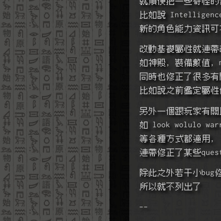
就順便把一些奇怪的
比如說 Intelligen
新的角色能力資訊可在
改動基礎屬性就連帶
如神殿, 裝備數值, 
同時也修正了很多有
比如說之前鑑定屬性儲
另外一個跟玩家有關比
如 look wolulo war
等各種方式都適用,
連帶修正了某些quest
除此之外若干小bug
所以就不列出了
--