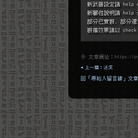
新武器設定請 help w
新屬性說明請 help s
部分已實裝, 部分還
裝備效果請以 che
※ 文章網址：
https://p
◂ 上一篇：近況
回「原始人留言碑」文章