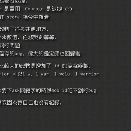
舊屬性改掉,
ce 是器用, Courage 是敏捷 (?)
 score 指令中觀看
改動了很多其他地方,
mob數值, 任務獎勵等等,
關的問題,
存的bug, 偉大的鑑定師也回歸啦~
較大的改動是增加了 id 的縮寫辨識,
rior 可以l w, l war, l wolu, l warrior
要下ask關鍵字的時候mob id吃不到的bug
修改因為我自己也沒有紀錄,