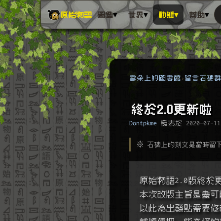
▾
▾
▾
▾
原始物語
圖鑑
世界
動態
幫助
雲朵上的圖書館
留言石碑
終於2.0更新啦
Dontpkme
發表於
2020-07-11
※ 石碑上的刻文是當時留
原始物語2.0版終於
本次改版主旨是盡可
以此為出發點需要修