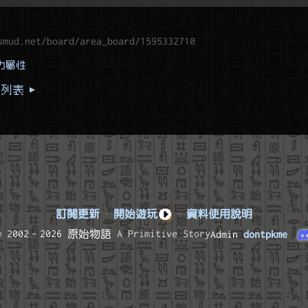
smud.net/board/area_board/1595332710
力屬性
列表 ▸
訂閱更新
·
開始遊玩
·
資料使用說明
© 2002–2026 原始物語
A Primitive Story
Admin
dontpkme