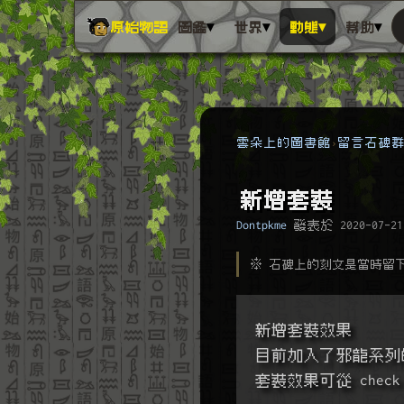
▾
▾
▾
▾
原始物語
圖鑑
世界
動態
幫助
雲朵上的圖書館
留言石碑
新增套裝
Dontpkme
發表於
2020-07-21
※ 石碑上的刻文是當時留
新增套裝效果
目前加入了邪龍系列
套裝效果可從 chec