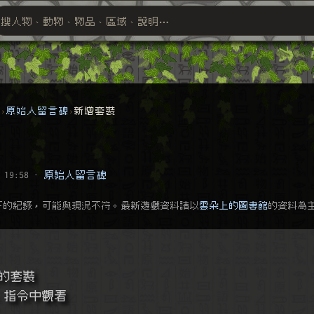
搜人物、動物、物品、區域、說明⋯
搜尋萬物索引
群
原始人留言碑
新增套裝
 19:58
·
原始人留言碑
下的紀錄，可能與現況不符。最新遊戲資料請以
雲朵上的圖書館
的資料為
的套裝
k 指令中觀看