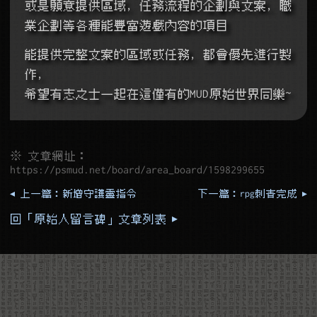
或是願意提供區域, 任務流程的企劃與文案, 職
業企劃等各種能豐富遊戲內容的項目
能提供完整文案的區域或任務, 都會優先進行製
作,
希望有志之士一起在這僅有的MUD原始世界同樂~
※ 文章網址：
https://psmud.net/board/area_board/1598299655
◂ 上一篇：新增守護靈指令
下一篇：rpg刺青完成 ▸
回「原始人留言碑」文章列表 ▸