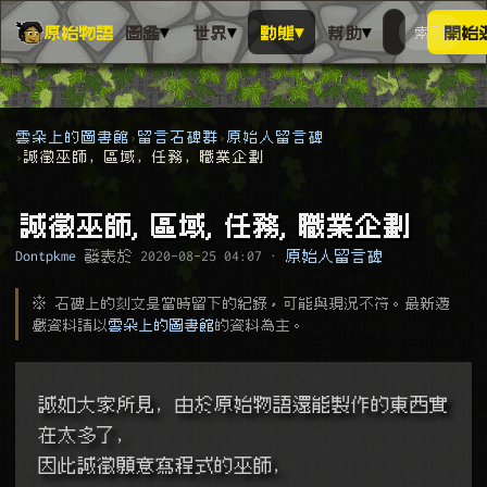
▾
▾
▾
▾
原始物語
圖鑑
世界
動態
幫助
索引
開始
搜人物、動
搜尋萬物索
雲朵上的圖書館
留言石碑群
原始人留言碑
誠徵巫師, 區域, 任務, 職業企劃
誠徵巫師, 區域, 任務, 職業企劃
Dontpkme
發表於
2020-08-25 04:07
·
原始人留言碑
※ 石碑上的刻文是當時留下的紀錄，可能與現況不符。最新遊
戲資料請以
雲朵上的圖書館
的資料為主。
誠如大家所見, 由於原始物語還能製作的東西實
在太多了,
因此誠徵願意寫程式的巫師,