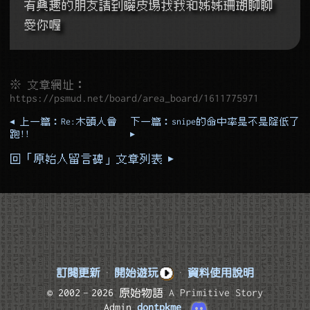
有興趣的朋友請到曬皮場找我和姊姊珊瑚聊聊
愛你喔
※ 文章網址：
https://psmud.net/board/area_board/1611775971
◂ 上一篇：Re:木頭人會
下一篇：snipe的命中率是不是降低了
跑!!
▸
回「原始人留言碑」文章列表 ▸
訂閱更新
·
開始遊玩
·
資料使用說明
© 2002–2026 原始物語
A Primitive Story
Admin
dontpkme