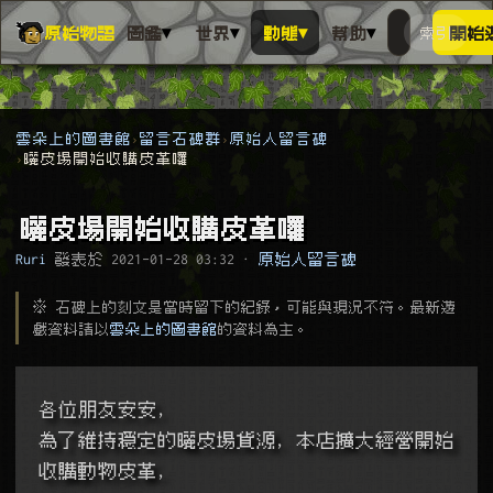
▾
▾
▾
▾
原始物語
圖鑑
世界
動態
幫助
索引
開始
搜人物、動
搜尋萬物索
雲朵上的圖書館
留言石碑群
原始人留言碑
曬皮場開始收購皮革囉
曬皮場開始收購皮革囉
Ruri
發表於
2021-01-28 03:32
·
原始人留言碑
※ 石碑上的刻文是當時留下的紀錄，可能與現況不符。最新遊
戲資料請以
雲朵上的圖書館
的資料為主。
各位朋友安安,
為了維持穩定的曬皮場貨源, 本店擴大經營開始
收購動物皮革,