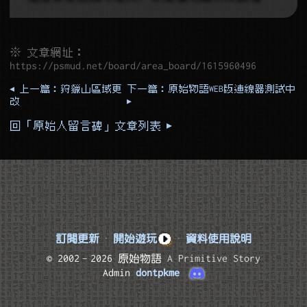
※ 文章網址：
https://psmud.net/board/area_board/1615960496
◂ 上一篇：狩獵山區域更
下一篇：原始物語WEB版連線器測試中
改
▸
回「原始人留言碑」文章列表 ▸
訂閱更新
·
開始遊玩
·
資料使用說明
© 2002–2026 原始物語
A Primitive Story
Admin
dontpkme