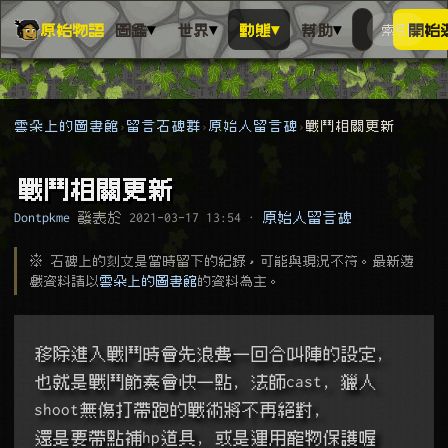
▾
▾
▾
▾
原始物語
圖鑑
世界
動態
幫助
索引
開始
搜人物、動
搜尋萬物索
雲朵上的圖書館
留言石碑群
原始人留言碑
戰鬥相關更新
戰鬥相關更新
Dontpkme
發表於
2021-03-17 13:54
·
原始人留言碑
※ 石碑上的刻文是當時留下的紀錄，可能與現況不符。最新遊
戲資料請以
雲朵上的圖書館
的資料為主。
移除進入戰鬥時會先浪費一回合叫陣的設定,
也就是戰鬥節奏會快一點, 法師cast, 獵人
shoot無傷打帶跑的戰術將不再絕對,
還是要帶點補hp道具, 或是運用寵物保護喔