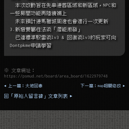
  本次改動旨在先串連舊區域和新區域，NPC和
一些房間功能再陸續補上
  未來預計連馬雅城周邊也會進行一次更新
3.新增雙屬性法術「潛能激發」
  已達標準馭雷術lv3 & 回復術lv3的玩家可向
Dontpkme申請學習
※ 文章網址：
https://psmud.net/board/area_board/1622979748
◂ 上一篇：大地回春
下一篇：map相關修改 ▸
回「原始人留言碑」文章列表 ▸