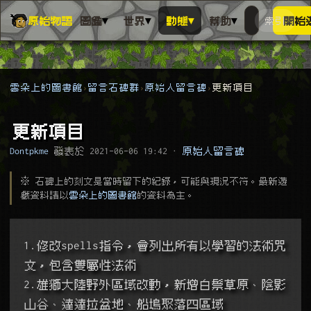
▾
▾
▾
▾
原始物語
圖鑑
世界
動態
幫助
索引
開始
搜人物、動
搜尋萬物索
雲朵上的圖書館
留言石碑群
原始人留言碑
更新項目
更新項目
Dontpkme
發表於
2021-06-06 19:42
·
原始人留言碑
※ 石碑上的刻文是當時留下的紀錄，可能與現況不符。最新遊
戲資料請以
雲朵上的圖書館
的資料為主。
1.修改spells指令，會列出所有以學習的法術咒
文，包含雙屬性法術
2.雄獅大陸野外區域改動，新增白鬃草原、陰影
山谷、達達拉盆地、船塢聚落四區域