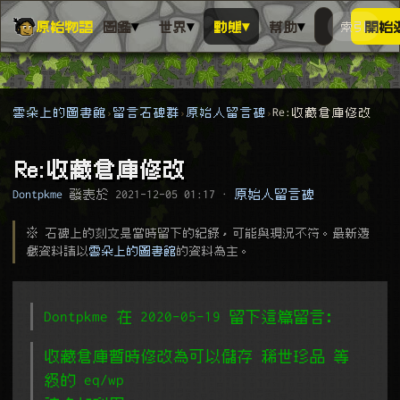
▾
▾
▾
▾
原始物語
圖鑑
世界
動態
幫助
索引
開始
搜人物、動
搜尋萬物索
雲朵上的圖書館
留言石碑群
原始人留言碑
Re:收藏倉庫修改
Re:收藏倉庫修改
Dontpkme
發表於
2021-12-05 01:17
·
原始人留言碑
※ 石碑上的刻文是當時留下的紀錄，可能與現況不符。最新遊
戲資料請以
雲朵上的圖書館
的資料為主。
Dontpkme 在 2020-05-19 留下這篇留言﹕
收藏倉庫暫時修改為可以儲存 稀世珍品 等
級的 eq/wp