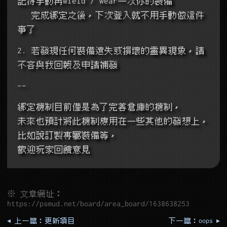
記得手動再wield / wear一次你的裝備
   完成綁定之後，下次登入就不用手動做這件
事了
2. 若發現任何裝備遺失或損壞的靈異現象，請
不吝與我回報及申請補發
--
綁定機制目前僅是為了完善倉庫的機制，
未來也預計將此機制應用在一些其他的發想上，
比如說訂製專屬裝備等，
歡迎玩家回饋意見
※ 文章網址：
https://psmud.net/board/area_board/1638638253
◂ 上一篇：更新項目
下一篇：oops ▸