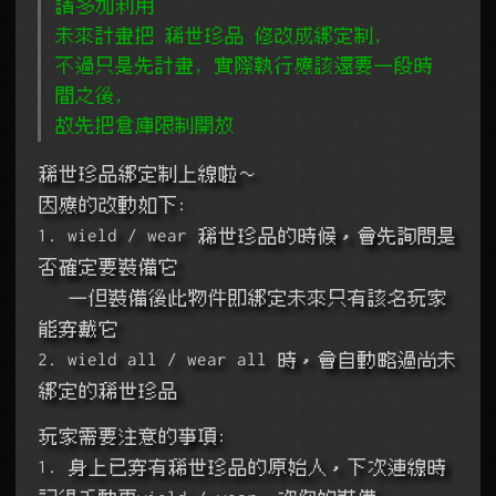
請多加利用
未來計畫把 稀世珍品 修改成綁定制,
不過只是先計畫, 實際執行應該還要一段時
間之後,
故先把倉庫限制開放
稀世珍品綁定制上線啦～
因應的改動如下:
1. wield / wear 稀世珍品的時候，會先詢問是
否確定要裝備它
   一但裝備後此物件即綁定未來只有該名玩家
能穿戴它
2. wield all / wear all 時，會自動略過尚未
綁定的稀世珍品
玩家需要注意的事項:
1. 身上已穿有稀世珍品的原始人，下次連線時