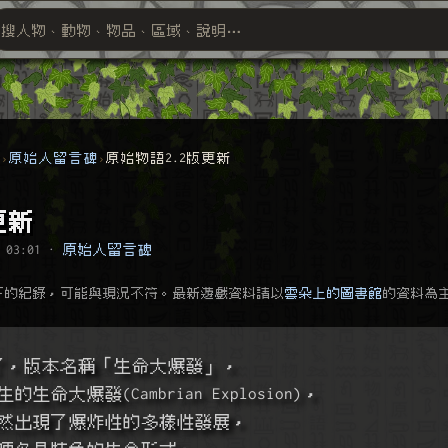
搜人物、動物、物品、區域、說明⋯
搜尋萬物索引
群
原始人留言碑
原始物語2.2版更新
更新
 03:01
·
原始人留言碑
下的紀錄，可能與現況不符。最新遊戲資料請以
雲朵上的圖書館
的資料為
版了，版本名稱「生命大爆發」，
命大爆發(Cambrian Explosion)，
然出現了爆炸性的多樣性發展，