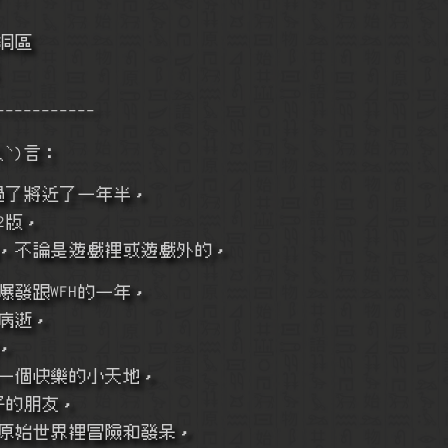
外溶洞區
-----------
ˋ)言：
過了將近了一年半，
2版，
，不論是遊戲裡或遊戲外的，
發跟WFH的一年，
病逝，
，
一個快樂的小天地，
好的朋友，
原始世界裡冒險和發呆，