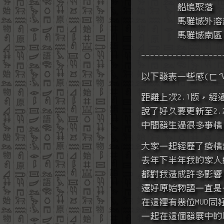
        船塢聚落
        馬雅城
        馬雅城南區
------------------
以下發表一些感(ㄈㄟ
距離上次2.1版，經
說了好久要更新至2.
中間發生過很多事情
大家一起經歷了疫情爆
去年下半年我的家人
都對我造成許多影響
還好原始物語一直是
在這裡有幾位MUD同
一起在這個發展中的