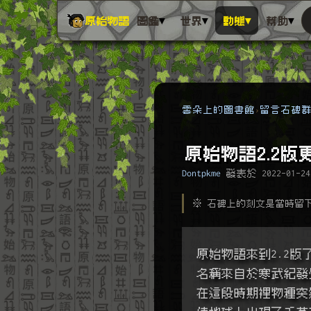
▾
▾
▾
▾
原始物語
圖鑑
世界
動態
幫助
雲朵上的圖書館
留言石碑
原始物語2.2版
Dontpkme
發表於
2022-01-24
※ 石碑上的刻文是當時留
原始物語來到2.2
名稱來自於寒武紀發生的生
在這段時期裡物種突