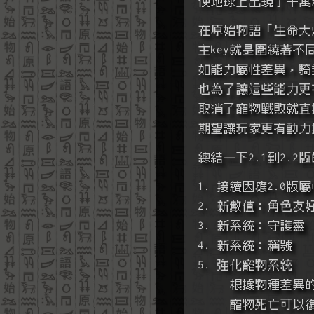
使地球上出現了千萬
在原始物語「生命大
主key就是圍繞著
如能力屬性差異，騎
也為了讓這些能力更
取消了寵物戰敗就直
期望讓玩家更有動力
總結一下2.1到2.2
1. 接續因應2.0
2. 新數值：角色友
3. 新系統：守護靈
4. 新系統：稱號
5. 強化寵物系統
     根據物種
     寵物死亡可