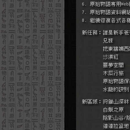
6. 原始物語專用We
7. 原始物語資料網
8. 繼續修復各式各
新任務：誰是新手爸
        兄妹
        挖東牆補
        沙漠紅
        噩夢空間
        木瓜行旅
        
        水龍的訣別
新區域：狩獵山深林
        白鬃之原
        陰影
        達達拉盆地