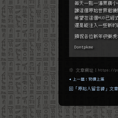
每天一點一滴累積小
讓這個原始世界繼續
希望在這個MUD已經
還是能注入一些新的
預祝各位新年快樂虎
Dontpkme
※ 文章網址：
https://p
◂ 上一篇：物價上漲
回「原始人留言碑」文章