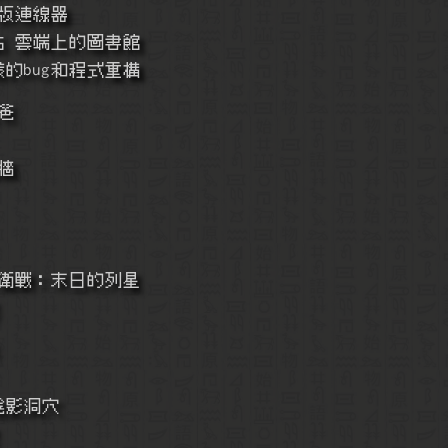
b版連線器
站 雲端上的圖書館
樣的bug和程式重構
爸
西牆
原始物語保衛戰：末日的列星
山谷/陰影洞穴