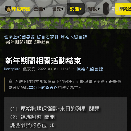
▾
▾
▾
▾
原始物語
圖鑑
世界
動態
幫助
索引
開始
搜人物、動
搜尋萬物索
雲朵上的圖書館
留言石碑群
原始人留言碑
新年期間相關活動結束
新年期間相關活動結束
Dontpkme
發表於
2022-03-01 11:40
·
原始人留言碑
※ 石碑上的刻文是當時留下的紀錄，可能與現況不符。最新遊
戲資料請以
雲朵上的圖書館
的資料為主。
(1) 原始物語保衛戰-末日的列星 關閉
(2) 福虎阿財 關閉
謝謝參與的各位 :D