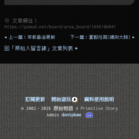
※ 文章網址：
https://psmud.net/board/area_board/1646106041
◂ 上一篇：年前最後更新
下一篇：重製任務[捕狗大隊] ▸
回「原始人留言碑」文章列表 ▸
訂閱更新
·
開始遊玩
·
資料使用說明
© 2002–2026 原始物語
A Primitive Story
Admin
dontpkme