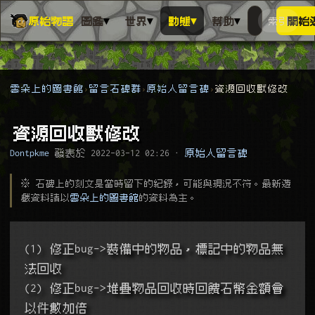
▾
▾
▾
▾
原始物語
圖鑑
世界
動態
幫助
索引
開始
搜人物、動
搜尋萬物索
雲朵上的圖書館
留言石碑群
原始人留言碑
資源回收獸修改
資源回收獸修改
Dontpkme
發表於
2022-03-12 02:26
·
原始人留言碑
※ 石碑上的刻文是當時留下的紀錄，可能與現況不符。最新遊
戲資料請以
雲朵上的圖書館
的資料為主。
(1) 修正bug->裝備中的物品，標記中的物品無
法回收
(2) 修正bug->堆疊物品回收時回饋石幣金額會
以件數加倍