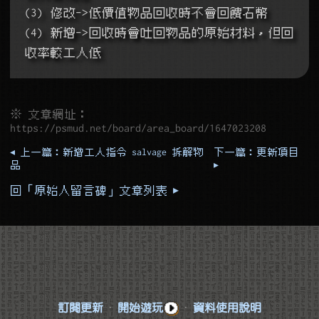
(3) 修改->低價值物品回收時不會回饋石幣
(4) 新增->回收時會吐回物品的原始材料，但回
收率較工人低
※ 文章網址：
https://psmud.net/board/area_board/1647023208
◂ 上一篇：新增工人指令 salvage 拆解物
下一篇：更新項目
品
▸
回「原始人留言碑」文章列表 ▸
訂閱更新
·
開始遊玩
·
資料使用說明