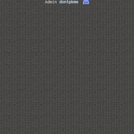
Admin
dontpkme