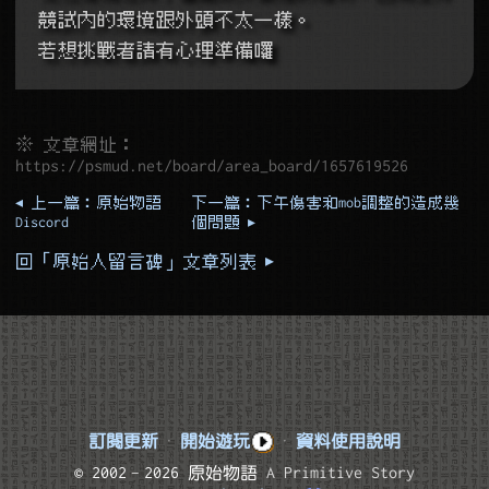
競試內的環境跟外頭不太一樣。
若想挑戰者請有心理準備囉
※ 文章網址：
https://psmud.net/board/area_board/1657619526
◂ 上一篇：原始物語
下一篇：下午傷害和mob調整的造成幾
Discord
個問題 ▸
回「原始人留言碑」文章列表 ▸
訂閱更新
·
開始遊玩
·
資料使用說明
© 2002–2026 原始物語
A Primitive Story