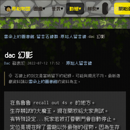
▾
▾
▾
▾
原始物語
圖鑑
世界
動態
幫助
索引
開始
搜人物、動
搜尋萬物索
雲朵上的圖書館
留言石碑群
原始人留言碑
dac 幻影
dac 幻影
Dac
發表於
2022-07-12 17:52
·
原始人留言碑
※ 石碑上的刻文是當時留下的紀錄，可能與現況不符。最新遊
戲資料請以
雲朵上的圖書館
的資料為主。
在烏魯魯 recall out 4s e 的地方。
生存競試的大魔王，現在開放給大家測試。
有特殊設定...玩家若被打昏戰鬥會自動停止。
定位是現在除了雷龍以外最強的怪物，因為生存