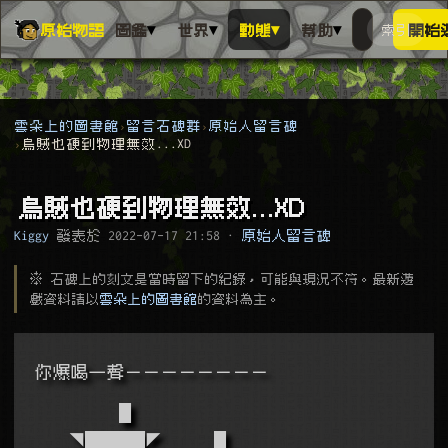
▾
▾
▾
▾
原始物語
圖鑑
世界
動態
幫助
索引
開始
搜人物、動
搜尋萬物索
雲朵上的圖書館
留言石碑群
原始人留言碑
烏賊也硬到物理無效...XD
烏賊也硬到物理無效...XD
Kiggy
發表於
2022-07-17 21:58
·
原始人留言碑
※ 石碑上的刻文是當時留下的紀錄，可能與現況不符。最新遊
戲資料請以
雲朵上的圖書館
的資料為主。
你爆喝一聲－－－－－－－－
　　　　　█
　　◥█████◤  　　█