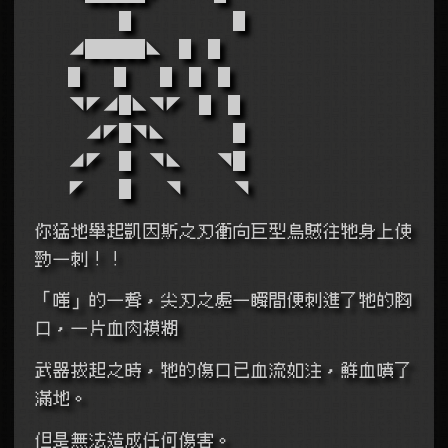
　　　　　█　　　　　　█
　　◢█████◣　█　█
　　█　　█　　█　█　█
　　◥◤◢█◣◥◤　█　█
　　　◢◤█◥◣　　　　█
　　◢◤　█　◥◣　　◥█
　　◤　　█　　◥　　　◥
你猛地舉起凱因斯之刃衝向巨型烏賊往牠身上使
勁一刺！！
「嗤」的一聲，尖刃之處一瞬間便刺進了牠的胸
口，一片血肉模糊
武器拔起之時，牠的傷口已血流如注，鮮血噴了
滿地。
但是無法造成任何傷害。