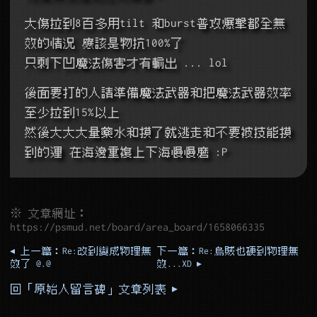
大傷拉到8百多用tilt 和burst普攻爆擊都全無
效的情況 應該是物抗100%了
只剩下凹魔法傷害才有輸出 ... lol
後面要打的人請準備魔法武器和把魔法武器效率
至少拉到15%以上
然後大大大量藥水和摸了就逃走和不要被技能摸
到的運 在海邊重複上下海慢慢磨 :P
※ 文章網址：
https://psmud.net/board/area_board/1658066335
◂ 上一篇：Re:改到變成物理無
下一篇：Re:烏賊也硬到物理無
效了 @.@
效...XD ▸
回「原始人留言碑」文章列表 ▸