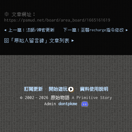
※ 文章網址：
https://psmud.net/board/area_board/1665161619
◂ 上一篇：法師/神官更新
下一篇：巫醫recharge指令修改 ▸
回「原始人留言碑」文章列表 ▸
訂閱更新
·
開始遊玩
·
資料使用說明
© 2002–2026 原始物語
A Primitive Story
Admin
dontpkme