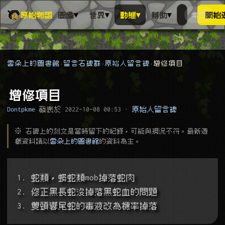
▾
▾
▾
▾
原始物語
圖鑑
世界
動態
幫助
索引
開始
搜人物、動
搜尋萬物索
雲朵上的圖書館
留言石碑群
原始人留言碑
增修項目
增修項目
Dontpkme
發表於
2022-10-08 00:53
·
原始人留言碑
※ 石碑上的刻文是當時留下的紀錄，可能與現況不符。最新遊
戲資料請以
雲朵上的圖書館
的資料為主。
1. 蛇類，蟒蛇類mob掉落蛇肉
2. 修正黑長蛇沒掉落黑蛇血的問題
3. 雙頭響尾蛇的毒液改為機率掉落