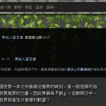
搜人物、動物、物品、區域、說明⋯
搜尋萬物索引
群
原始人留言碑
萬聖節活動ＧＯ
 04:29
·
原始人留言碑
下的紀錄，可能與現況不符。最新遊戲資料請以
雲朵上的圖書館
的資料為
語世界一年之中最接近鬼界的時刻，是一段危險可怕
敬畏鬼界的力量，因此尊稱為『節』。在節期之中，
世界將產生什麼樣的動盪？