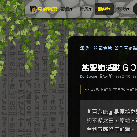
▾
▾
▾
▾
原始物語
圖鑑
世界
動態
幫助
雲朵上的圖書館
留言石碑
萬聖節活動ＧＯ
Dontpkme
發表於
2022-10-29
※ 石碑上的刻文是當時留
『百鬼節』是原始物
的不潔之日，原始人
受到鬼魂作祟影響，