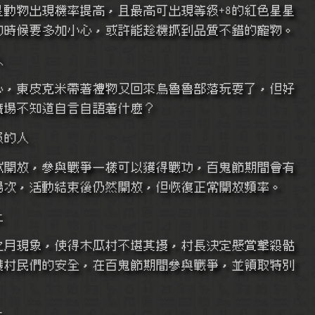
星星動物出現機率提高，且最高可出現等級+8的紅色星星
練功的時候要多加小心，或許能趁機抓到品質不錯的寵物。
人
人心，東皮克米帶著禮物又回來烏魯魯部落玩耍了，但好
，在廣場不知道自言自語著什麼？
級的人
正式開放，參與戰爭一樣可以獲得戰功，百鬼節期間會有
加開場次，活動結束後仍然開放，但恢復正常開放頻率。
上
冥之月現象，使得木瓜村不堪其擾，村長決定懸賞擊殺骷
以保護村民們的安全，在百鬼節期間參與戰爭，並領取特別
上