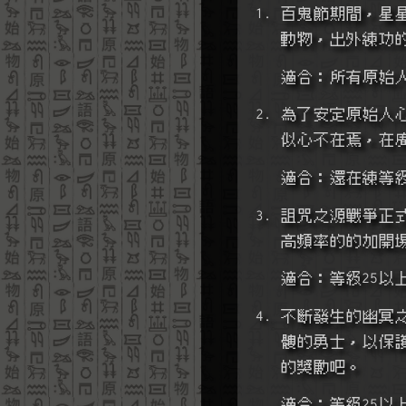
1. 百鬼節期間，
   動物，出外
   適合：所有原始
2. 為了安定原始
   似心不在焉
   適合：還在練等
3. 詛咒之源戰爭
   高頻率的的
   適合：等級25以
4. 不斷發生的幽
   髏的勇士，
   的獎勵吧。
   適合：等級25以