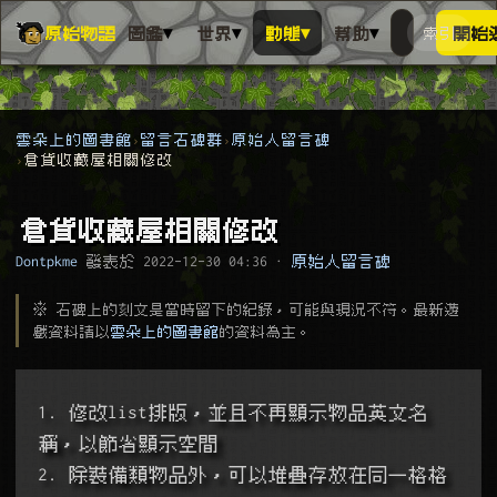
▾
▾
▾
▾
原始物語
圖鑑
世界
動態
幫助
索引
開始
搜人物、動
搜尋萬物索
雲朵上的圖書館
留言石碑群
原始人留言碑
倉貨收藏屋相關修改
倉貨收藏屋相關修改
Dontpkme
發表於
2022-12-30 04:36
·
原始人留言碑
※ 石碑上的刻文是當時留下的紀錄，可能與現況不符。最新遊
戲資料請以
雲朵上的圖書館
的資料為主。
1. 修改list排版，並且不再顯示物品英文名
稱，以節省顯示空間
2. 除裝備類物品外，可以堆疊存放在同一格格