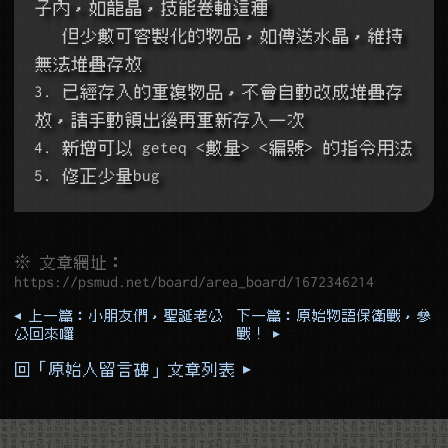
子內，如龍晶，技能卷軸這種
   但少數可客製化的物品，如傳送水晶，維持
無法堆疊存放
3. 已經存入的重複物品，不會自動改成堆疊存
放，請手動領出後再重新存入一次
4. 新增可以 geteq <數量> <編號> 的指令用法
5. 修正少量bug
※ 文章網址：
https://psmud.net/board/area_board/1672346214
◂ 上一篇：小朋友們，聖誕老公
下一篇：原始物語保衛戰，參
公回來囉
戰！ ▸
回「原始人留言碑」文章列表 ▸