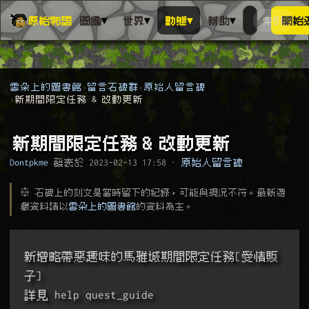
▾
▾
▾
▾
原始物語
圖鑑
世界
動態
幫助
索引
開始
搜人物、動
搜尋萬物索
雲朵上的圖書館
留言石碑群
原始人留言碑
新期間限定任務 & 改動更新
新期間限定任務 & 改動更新
Dontpkme
發表於
2023-02-13 17:58
·
原始人留言碑
※ 石碑上的刻文是當時留下的紀錄，可能與現況不符。最新遊
戲資料請以
雲朵上的圖書館
的資料為主。
新增略帶惡趣味的馬雅城期間限定任務[愛情販
子]
詳見 help quest_guide