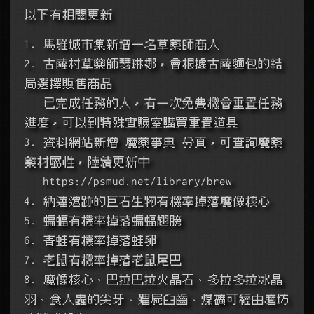
以下有相關更新
1. 馬雅城市集新增一名草藥師商人
2. 古薩村草藥師瑟琳娜，會根據古薩麵包的結
局選擇販售商品
   已完成任務的人，有一次免費機會重置任務
進度，可以到特殊實驗室購買重置道具
3. 資料網站新增 魔藥事典 分頁，可查詢魔藥
藥材屬性，陸續更新中
   https://psmud.net/library/brew
4. 納達遺跡的巨石生物有機率掉落魔像核心
5. 蝙蝠有機率掉落蝙蝠翅膀
6. 青蛙有機率掉落蛙卵
7. 老鼠有機率掉落老鼠尾巴
8. 魔像核心、巴拉巴拉火晶石、多拉多拉冰晶
羽、食人蟲的尖牙、殭屍臼齒、煤礦可經由磨坊