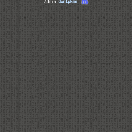
Admin
dontpkme