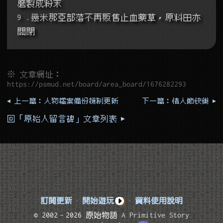
磨製成粉末
9 .幾米那亞部落不再販售止血藥草，原料田亦
關閉
※ 文章網址：
https://psmud.net/board/area_board/1676282293
◂ 上一篇：人物檔案備份機制更新
下一篇：情人節快樂 ▸
回「原始人留言碑」文章列表 ▸
訂閱更新
·
開始遊玩
·
資料使用說明
© 2002–2026 原始物語
A Primitive Story