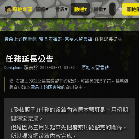
▾
▾
▾
▾
原始物語
圖鑑
世界
動態
幫助
索引
開始
搜人物、動
搜尋萬物索
雲朵上的圖書館
留言石碑群
原始人留言碑
任務延長公告
任務延長公告
Dontpkme
發表於
2023-03-31 03:02
·
原始人留言碑
※ 石碑上的刻文是當時留下的紀錄，可能與現況不符。最新遊
戲資料請以
雲朵上的圖書館
的資料為主。
[愛情販子]任務的後續內容原本預訂是三月份期
間限定完成，
但是因為三月卯起來先把魔藥功能做完的關係，
所以還沒把後續內容完成，