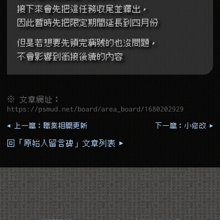
接下來會先把這任務收尾並釋出，
因此暫時先把限定期間延長到四月份
但是若想要先領完稱號的也沒問題，
不會影響到銜接後續的內容
※ 文章網址：
https://psmud.net/board/area_board/1680202929
◂ 上一篇：職業相關更新
下一篇：小修改 ▸
回「原始人留言碑」文章列表 ▸