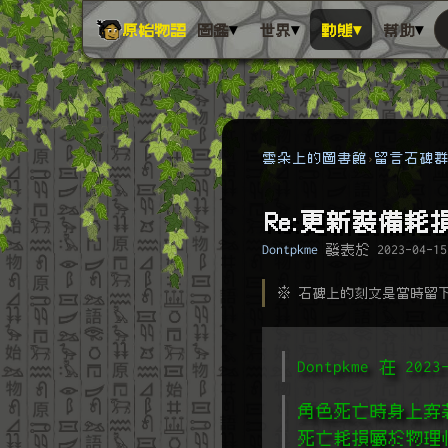
▾
▾
▾
▾
原始物語
圖鑑
世界
動態
幫助
雲朵上的圖書館
留言石碑
Re:更新裝備耗
Dontpkme
發表於
2023-04-15
※ 石碑上的刻文是當時留
Dontpkme 在 20
角色死亡時身上穿
死亡耗損屬於物理