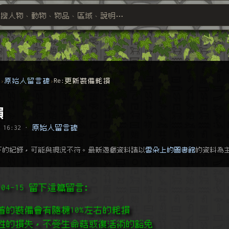
搜人物、動物、物品、區域、說明⋯
搜尋萬物索引
群
原始人留言碑
Re:更新裝備耗損
損
 16:32
·
原始人留言碑
下的紀錄，可能與現況不符。最新遊戲資料請以
雲朵上的圖書館
的資料為
23-04-15 留下這篇留言﹕
著的裝備會有隨機10%左右的耗損
性的損失，不受生命菇或復活術的豁免