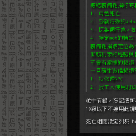
總結裝備耗損的時
1. 角色死亡
2. 受到特殊的de
3. 採集類行為，
4. 特定mob的特
裝備耗損被定位為
仰賴玩家的經驗與
不會有常態的耗損
一旦發生裝備耗損
1. 找修理NPC
2. 找工人使用材
忙中有錯，忘記把新
10級以下不適用此規
死亡相關設定列於 hel