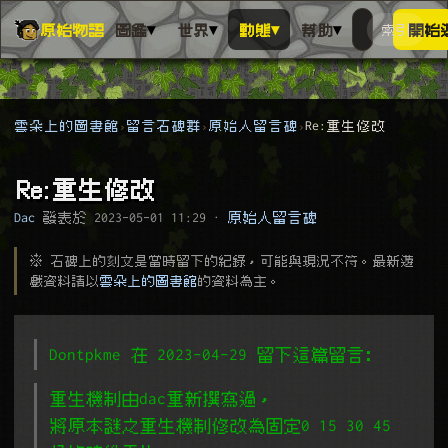
▾
▾
▾
▾
原始物語
圖鑑
世界
動態
幫助
索引
開始
搜人物、動
搜尋萬物索
雲朵上的圖書館
留言石碑群
原始人留言碑
Re:重生修改
Re:重生修改
Dac
發表於
2023-05-01 11:29
·
原始人留言碑
※ 石碑上的刻文是當時留下的紀錄，可能與現況不符。最新遊
戲資料請以
雲朵上的圖書館
的資料為主。
Dontpkme 在 2023-04-29 留下這篇留言﹕
重生機制由dac重新撰寫過，
將原本謎之重生機制修改為固定0 15 30 45