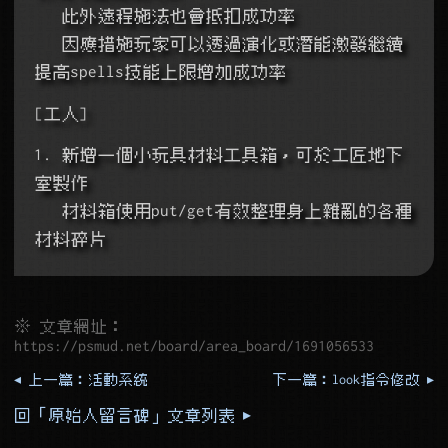
   此外遠程施法也會抵扣成功率
   因應措施玩家可以透過演化或潛能激發繼續
提高spells技能上限增加成功率
[工人]
1. 新增一個小玩具材料工具箱，可於工匠地下
室製作
   材料箱使用put/get有效整理身上雜亂的各種
材料碎片
※ 文章網址：
https://psmud.net/board/area_board/1691056533
◂ 上一篇：活動系統
下一篇：look指令修改 ▸
回「原始人留言碑」文章列表 ▸