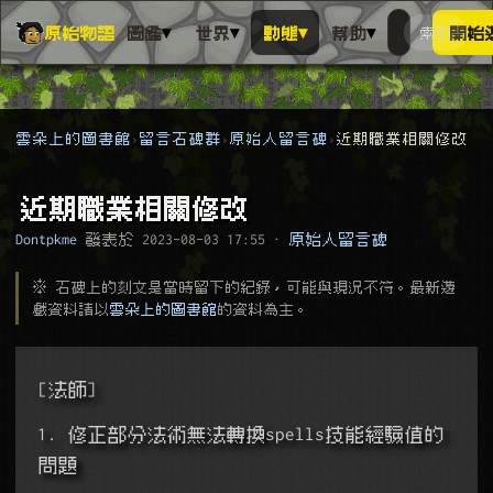
▾
▾
▾
▾
原始物語
圖鑑
世界
動態
幫助
索引
開始
搜人物、動
搜尋萬物索
雲朵上的圖書館
留言石碑群
原始人留言碑
近期職業相關修改
近期職業相關修改
Dontpkme
發表於
2023-08-03 17:55
·
原始人留言碑
※ 石碑上的刻文是當時留下的紀錄，可能與現況不符。最新遊
戲資料請以
雲朵上的圖書館
的資料為主。
[法師]
1. 修正部分法術無法轉換spells技能經驗值的
問題