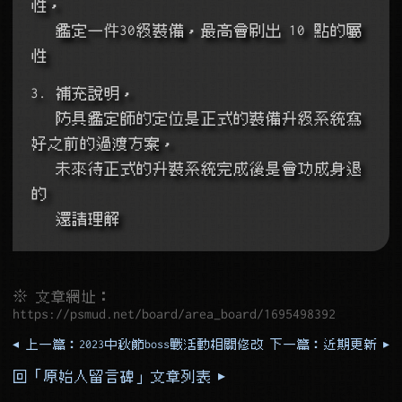
性，
   鑑定一件30級裝備，最高會刷出 10 點的屬
性
3. 補充說明，
   防具鑑定師的定位是正式的裝備升級系統寫
好之前的過渡方案，
   未來待正式的升裝系統完成後是會功成身退
的
   還請理解
※ 文章網址：
https://psmud.net/board/area_board/1695498392
◂ 上一篇：2023中秋節boss戰活動相關修改
下一篇：近期更新 ▸
回「原始人留言碑」文章列表 ▸