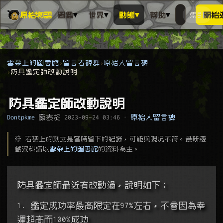
▾
▾
▾
▾
原始物語
圖鑑
世界
動態
幫助
索引
開始
搜人物、動
搜尋萬物索
雲朵上的圖書館
留言石碑群
原始人留言碑
防具鑑定師改動說明
防具鑑定師改動說明
Dontpkme
發表於
2023-09-24 03:46
·
原始人留言碑
※ 石碑上的刻文是當時留下的紀錄，可能與現況不符。最新遊
戲資料請以
雲朵上的圖書館
的資料為主。
防具鑑定師最近有改動過，說明如下：
1. 鑑定成功率最高限定在97%左右，不會因為幸
運超高而100%成功