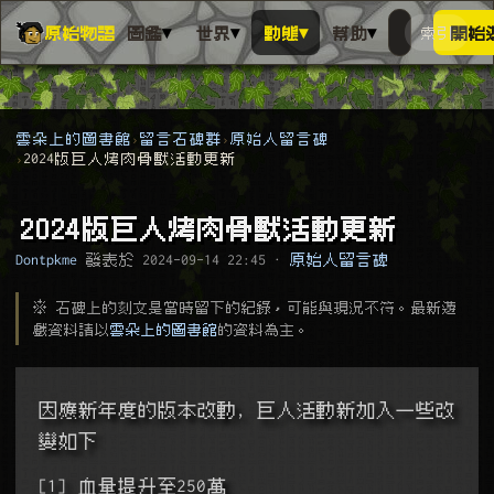
▾
▾
▾
▾
原始物語
圖鑑
世界
動態
幫助
索引
開始
搜人物、動
搜尋萬物索
雲朵上的圖書館
留言石碑群
原始人留言碑
2024版巨人烤肉骨獸活動更新
2024版巨人烤肉骨獸活動更新
Dontpkme
發表於
2024-09-14 22:45
·
原始人留言碑
※ 石碑上的刻文是當時留下的紀錄，可能與現況不符。最新遊
戲資料請以
雲朵上的圖書館
的資料為主。
因應新年度的版本改動, 巨人活動新加入一些改
變如下
[1] 血量提升至250萬