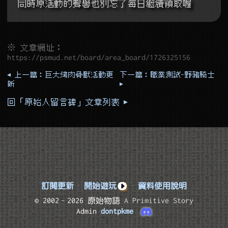
同時原活動的聲譽也別忘了每日繼續領取喔
※ 文章網址：
https://psmud.net/board/area_board/1726325156
◂ 上一篇：巨大烤肉骨獸活動更
下一篇：職業測試-野豬騎士
新
▸
回「原始人留言碑」文章列表 ▸
訂閱更新
·
開始遊玩
·
資料使用說明
© 2002–2026 原始物語
A Primitive Story
Admin
dontpkme