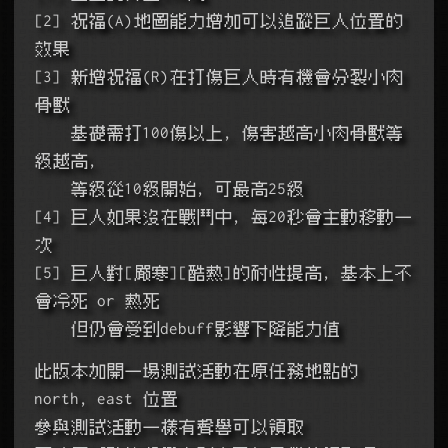
[2] 祝福(A)地圖能力增加可以追蹤巨人位置的
效果
[3] 新增祝福(R)在打傷巨人時有機會分裂小肉
骨獸
    基礎需打100傷以上, 傷害越高小肉骨獸等
級越高,
    等級從10級開始, 可最高25級
[4] 巨人如果沒在戰鬥中, 每20秒會主動移動一
次
[5] 巨人對[嚴寒][酷熱]的耐性提高, 基本上不
會冷死 or 熱死
    但仍會受到debuff影響下降能力值
此版本加開一場測試活動在原任務地點的 
north, east 位置
參與測試活動一樣有聲譽可以領取