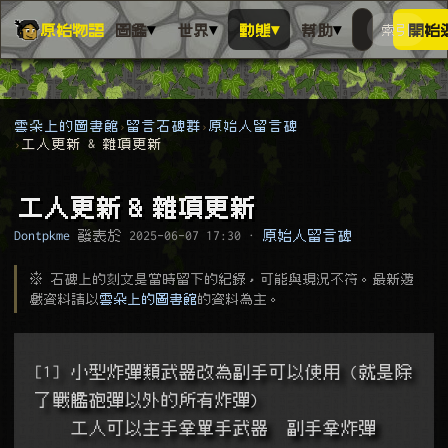
▾
▾
▾
▾
原始物語
圖鑑
世界
動態
幫助
索引
開始
搜人物、動
搜尋萬物索
雲朵上的圖書館
留言石碑群
原始人留言碑
工人更新 & 雜項更新
工人更新 & 雜項更新
Dontpkme
發表於
2025-06-07 17:30
·
原始人留言碑
※ 石碑上的刻文是當時留下的紀錄，可能與現況不符。最新遊
戲資料請以
雲朵上的圖書館
的資料為主。
[1] 小型炸彈類武器改為副手可以使用 (就是除
了戰艦砲彈以外的所有炸彈)
    工人可以主手拿單手武器  副手拿炸彈