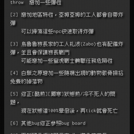
throw  增加一些彈性
[2] 增加地區特性，亞姆亞姆的工人都會自帶炸
彈
    可以掃蕩這些npc快速取得炸彈
[3] 烏魯魯族長家的工人札波(Zabo)也有配備炸
彈，並且會保護族長戰鬥
    可能增加一些蠻虎戰士轉職任務危險性
[4] 白鬃之原增加一些隨機出現的動物骸骨撿拾
免費的掉落物
[5] 修正[酷熱][嚴寒]狀態熱/冷不死人的問
題，
    現在狀態達100%暈倒後，再tick就會死亡
[6] 其他bug修正參照bug board