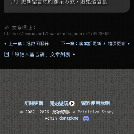
[7] 更新留言板的顯示方式，避免落落長
※ 文章網址：
https://psmud.net/board/area_board/1749288624
◂ 上一篇：拯救伺服器
下一篇：魔藥師更新 & 雜項更新 ▸
回「原始人留言碑」文章列表 ▸
訂閱更新
·
開始遊玩
·
資料使用說明
© 2002–2026 原始物語
A Primitive Story
Admin
dontpkme