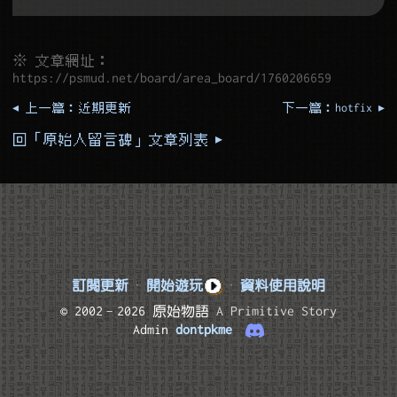
※ 文章網址：
https://psmud.net/board/area_board/1760206659
◂ 上一篇：近期更新
下一篇：hotfix ▸
回「原始人留言碑」文章列表 ▸
訂閱更新
·
開始遊玩
·
資料使用說明
© 2002–2026 原始物語
A Primitive Story
Admin
dontpkme