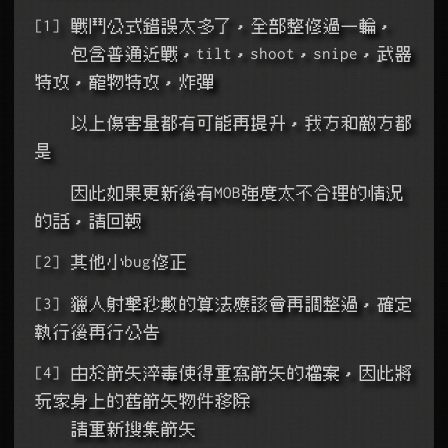
[1] 戰鬥公式錯誤太多了，全部整修過一輪，
    包含普通近戰，tilt，shoot，snipe，武器
特攻，寵物特攻，炸彈
    以上傷害量都有可能再提升，我方和敵方都
是
    因此如果更新後有MOB強度太不合理的情況
的話，請回報
[2] 其他小bug修正
[3] 獵人射擊秒數的算法應該會再調整過，確定
執行後再行公告
[4] 由於箭矢淬毒使得重寫箭矢的檔案，因此將
玩家身上的舊箭矢物件移除
    請重新搜集箭矢