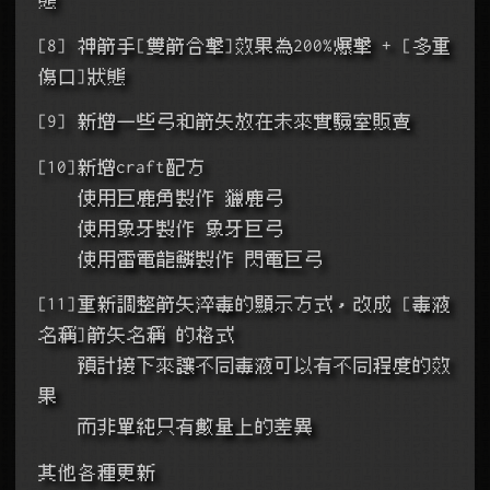
[8] 神箭手[雙箭合擊]效果為200%爆擊 + [多重
傷口]狀態
[9] 新增一些弓和箭矢放在未來實驗室販賣
[10]新增craft配方
    使用巨鹿角製作 獵鹿弓
    使用象牙製作 象牙巨弓
    使用雷電龍鱗製作 閃電巨弓
[11]重新調整箭矢淬毒的顯示方式，改成 [毒液
名稱]箭矢名稱 的格式
    預計接下來讓不同毒液可以有不同程度的效
果
    而非單純只有數量上的差異
其他各種更新