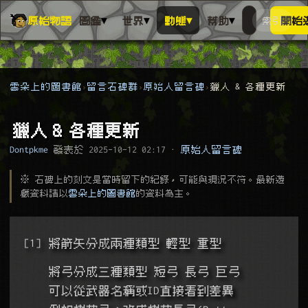
▾
▾
▾
▾
原始物語
圖鑑
世界
動態
幫助
索引
開始
搜人物、動
搜尋萬物索
雲朵上的圖書館
留言石碑群
原始人留言碑
獵人 & 各種更新
獵人 & 各種更新
Dontpkme
發表於
2025-10-12 02:17
·
原始人留言碑
※ 石碑上的刻文是當時留下的紀錄，可能與現況不符。最新遊
戲資料請以
雲朵上的圖書館
的資料為主。
[1] 將箭矢分成兩種類型 輕型 重型
    將弓分成三種類型 短弓 長弓 巨弓
    可以從武器名稱或ID直接看到差異