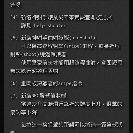
等級
[4] 新增神射手職業於未來實驗室開放測試
    詳見 help shooter
[5] 新增神射手曲射技能(arc-shot)
    可以提高遠程狙擊(snipe)射程，或是近程
射擊(shoot)繞過保護者
    使用重型箭矢才能用超遠程曲射，意即短弓
無法執行超遠程區射
[6] 重開放狩獵者的snipe指令
[7] 新增NPC警戒值狀態
    當警戒升高時潛行靠近的難度上升，狙擊的
成功率下降
    每拉遠一格狙擊的距離可以抵銷一級警戒狀
態