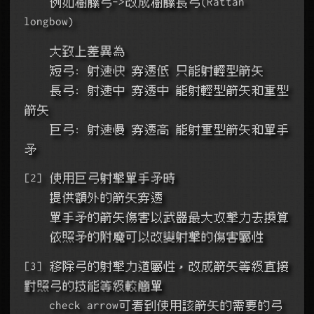
    例如樹藤弓->改成樹藤長弓(Rattan 
longbow)
    大致上差異為
    短弓: 射速快 穿透低 只能射輕型箭矢
    長弓: 射速中 穿透中 能射輕型箭矢和重型
箭矢
    巨弓: 射速慢 穿透高 能射重型箭矢和單手
矛
[2] 使用巨弓射擊單手矛時
    提供額外的箭矢穿透
    單手矛的箭矢傷害以武器最大攻擊力去換算
    依照矛的附魔可以改變射擊的傷害屬性
[3] 移除弓的射擊力道屬性，改成箭矢等級直接
對照弓的技能等級較簡單
    check arrow可看到使用該箭矢的需要的弓