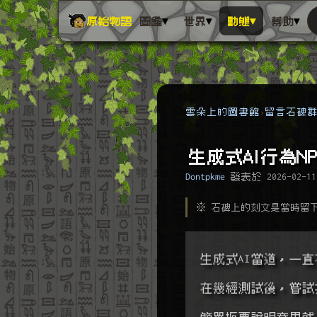
▾
▾
▾
▾
原始物語
圖鑑
世界
動態
幫助
雲朵上的圖書館
留言石碑
生成式AI行為NP
Dontpkme
發表於
2026-02-11
※ 石碑上的刻文是當時留
生成式AI當道，一直
在幾經測試後，嘗試
簡單扼要說明意思就