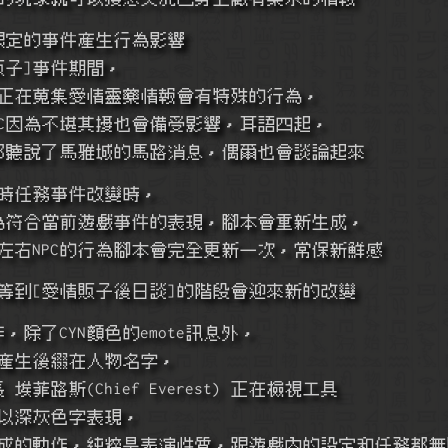
期間限定的事件產生行為影響
愛情販子]事件期間，
吉因為正在蒐集愛情靈藥情報會有特殊的行為，
城民NPC因為不堪其擾也會備受影響，耳語四起，
的NPC都聽說了馬雅城的馬路消息，偶爾也會談論起來
限時任務事件改變時，
PC的行為符合當前遊戲事件的表現，腳本會重新生成，
一個月左右NPC的行為腳本會完全更新一次，常保新鮮感
新就是等到[愛情販子後日談]的階段會迎來新的改變
動作，除了CYN顏色的emote訊息外，
段時間產生後綴在人物名字，
族長 埃菲路斯(Chief Everest) 正在檢視工具
字會以深灰色字表現，
AI所生成的動作，純粹是表演性質，跟遊戲內的設定和任務都