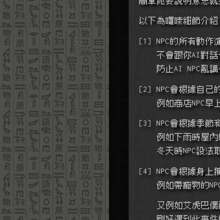
以下為囉嗦細節介紹
[1] NPC的所有動
    不會跟你A
    防止AI
[2] NPC會根據
    例如商店
[3] NPC會根據
    例如下雨時
    冬天時NPC
[4] NPC會根據
    例如帶寵
    又例如艾
    剛好遇到