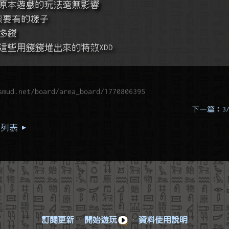
對原本遊戲的玩法毫無影響
該要有的樣子
多錢
這些用錢錢堆出來的特效XDD
smud.net/board/area_board/1770806395
下一篇：3
列表 ▸
訂閱更新
·
開始遊玩
·
資料使用說明