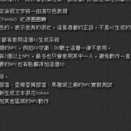
原始設定後綴文字統一由淺灰色表現
妲(Panda) 忙得團團轉
是淺灰色的，表示他真的很忙，這是遊戲的正設，不是AI生成
PC都有套用這個AI生成系統
疊出現的NPC，例如XX守衛、OO戰士這種一律不套用，
間如果有2個以上NPC，最多也只會套用其中一人，避免動作一
太重要的NPC也有點懶得加這個XD
階段，
烏魯魯部落、亞姆亞姆部落、馬雅城三處的NPC實裝測試
重新生成文本很花token
會添加其他區域的NPC動作