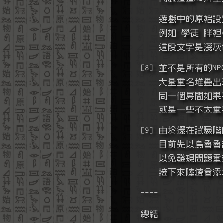
    遊戲中的
    例如 學徒 胖
    這段文字
[8] 並不是所有的N
    大量重名堆
    同一個房
    或是一些不
[9] 由於還在試驗
    目前先以
    以免發現問題
    接下來陸續
----
總結