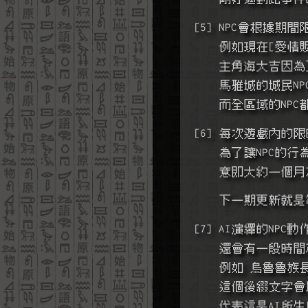
[5] NPC會根據
    例如現在[
    主角海大
    馬雅城的
    而全區域
[6] 每次遊戲內的
    為了讓N
    意即大約
    下一期更
[7] AI演繹的NPC
    還會有一
    例如 烏魯魯
    這個後綴文
    代表這是