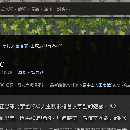
搜人物、動物、物品、區域、說明⋯
搜尋萬物索引
群
原始人留言碑
生成式AI行為NPC
C
 18:39
·
原始人留言碑
下的紀錄，可能與現況不符。最新遊戲資料請以
雲朵上的圖書館
的資料為
在思考文字型的AI天生就很適合文字型的遊戲，MUD
推出第一版由AI演繹的，具備時空、環境交互能力的NPC
是：NPC會視需要為一天的從早到晚呈現自己在做些什麼