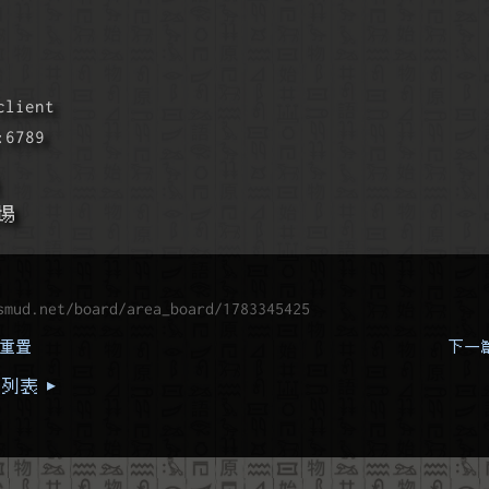
client
:6789
場
smud.net/board/area_board/1783345425
務重置
下一
列表 ▸