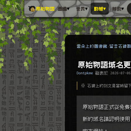
▾
▾
▾
▾
原始物語
圖鑑
世界
動態
幫助
雲朵上的圖書館
留言石碑
原始物語域名更
Dontpkme
發表於
2026-07-06
※ 石碑上的刻文是當時留
原始物語正式從免費
新的域名請認明使用 ps
官方網站：