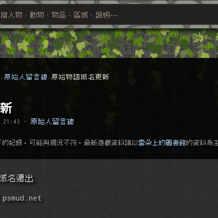
搜人物、動物、物品、區域、說明⋯
搜尋萬物索引
群
原始人留言碑
原始物語域名更新
新
 21:43
·
原始人留言碑
下的紀錄，可能與現況不符。最新遊戲資料請以
雲朵上的圖書館
的資料為
域名遷出
mud.net