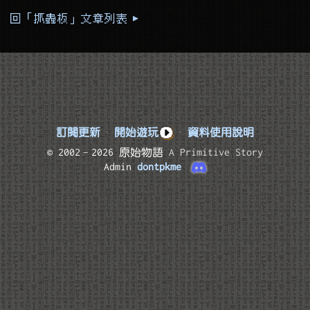
回「抓蟲板」文章列表 ▸
訂閱更新
·
開始遊玩
·
資料使用說明
© 2002–2026 原始物語
A Primitive Story
Admin
dontpkme