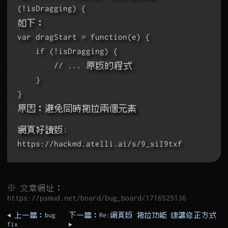
(!isDragging) {
如下：
var dragStart = function(e) {
    if (!isDragging) {
        // ... 原版的程式
    }
}
原因：避免同時拖拉兩個元素
網頁好讀版: 
https://hackmd.atelli.ai/s/9_siI9txf
※ 文章網址：
https://psmud.net/board/bug_board/1716525136
◂ 上一篇：bug
下一篇：Re:網頁版 拖拉功能 建議修正方式
fix
▸