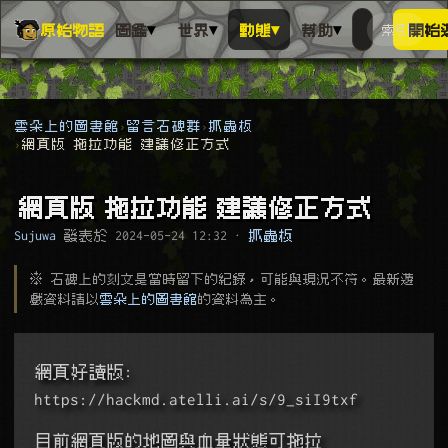
▾
▾
▾
▾
原始物語
圖鑑
世界
動態
幫助
索引
開始
搜人物、動
搜尋萬物索
雲朵上的圖書館
留言石碑群
抓蟲板
網頁版 拖拉功能 建議修正方式
網頁版 拖拉功能 建議修正方式
Sujuwa
發表於
2024-05-24 12:32
·
抓蟲板
※ 石碑上的刻文是當時留下的紀錄，可能與現況不符。最新遊
戲資料請以
雲朵上的圖書館
的資料為主。
網頁好讀版: 
https://hackmd.atelli.ai/s/9_siI9txf
目前網頁版的地圖與血量狀態可拖拉