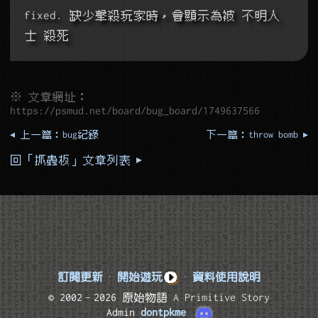
fixed. 缺少擊殺玩家時，會顯示為被 不明人
士 殺死
※ 文章網址：
https://psmud.net/board/bug_board/1749637566
◂ 上一篇：bug紀錄
下一篇：throw bomb ▸
回「抓蟲板」文章列表 ▸
訂閱更新
·
開始遊玩
·
資料使用說明
© 2002–2026 原始物語
A Primitive Story
Admin
dontpkme