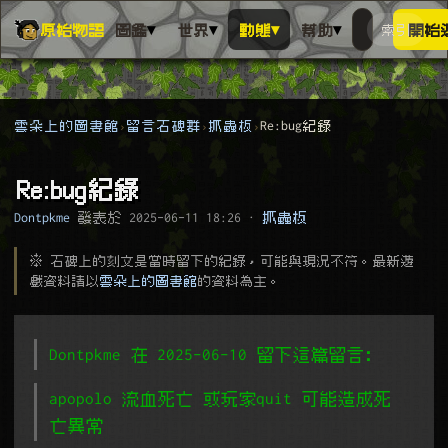
▾
▾
▾
▾
原始物語
圖鑑
世界
動態
幫助
索引
開始
搜人物、動
搜尋萬物索
雲朵上的圖書館
留言石碑群
抓蟲板
Re:bug紀錄
Re:bug紀錄
Dontpkme
發表於
2025-06-11 18:26
·
抓蟲板
※ 石碑上的刻文是當時留下的紀錄，可能與現況不符。最新遊
戲資料請以
雲朵上的圖書館
的資料為主。
Dontpkme 在 2025-06-10 留下這篇留言﹕
apopolo 流血死亡 或玩家quit 可能造成死
亡異常