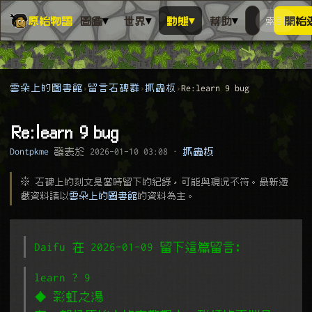
▾
▾
▾
▾
原始物語
圖鑑
世界
動態
幫助
索引
開始
搜人物、動
搜尋萬物索
雲朵上的圖書館
留言石碑群
抓蟲板
Re:learn 9 bug
Re:learn 9 bug
Dontpkme
發表於
2026-01-10 03:08
·
抓蟲板
※ 石碑上的刻文是當時留下的紀錄，可能與現況不符。最新遊
戲資料請以
雲朵上的圖書館
的資料為主。
Daifu 在 2026-01-09 留下這篇留言﹕
learn ? 9
◆ 彩虹之湯