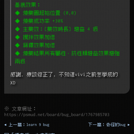
基底效果：
◆ 煉藥圖起始位置 (0,0)
◆ 煉藥成功率 +30%
◆ 主藥效：[藥效時長] 增益 4 級
◆ 攪拌效果加倍
◆ 稀釋效果加倍
◆ 煉藥結果所有屬性、抗性類增益效果增強
兩級
感謝, 應該修正了, 不知道vivi之前怎學成的 
XD
※ 文章網址：
https://psmud.net/board/bug_board/1767985703
◂ 上一篇：learn 9 bug
下一篇：奇怪的bug ▸